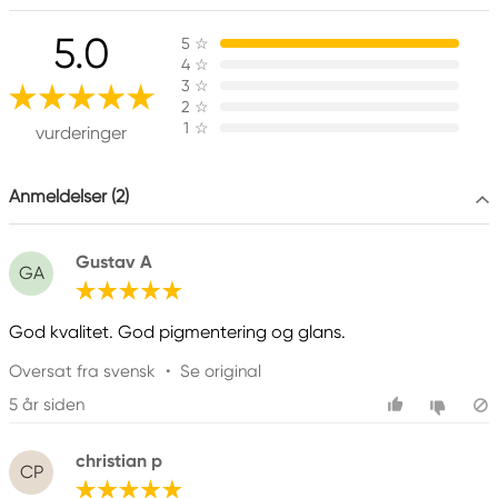
Ansvarlig EU
5.0
5
☆
Winsor & Newton
4
☆
Colart Sweden AB
3
☆
Östra Långgatan 87
2
☆
1
☆
61930 Trosa, Sweden
vurderinger
info@colart.se
Anmeldelser (2)
Gustav A
GA
God kvalitet. God pigmentering og glans.
Oversat fra svensk
•
Se original
5 år siden
christian p
CP