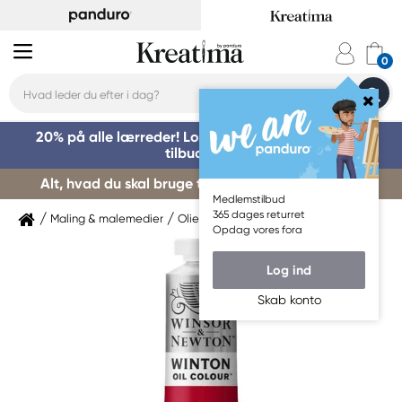
20% på alle lærreder! Log på for at benytte dig af
tilbuddet »
Alt, hvad du skal bruge til kursusstart – køb her »
Medlemstilbud
365 dages returret
Maling & malemedier
Oliemaling
Winsor & Newton
Opdag vores fora
Log ind
Skab konto