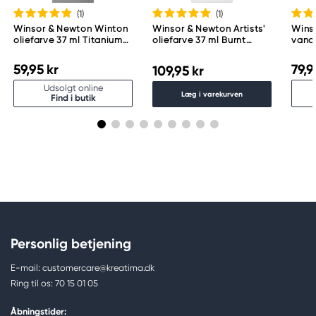
(1
)
(1
)
Winsor & Newton Winton
Winsor & Newton Artists'
Wins
oliefarve 37 ml Titanium
oliefarve 37 ml Burnt
vando
White 644
Umber 076
37 ml
59,95 kr
79,9
109,95 kr
Udsolgt online
Læg i varekurven
Find i butik
Personlig betjening
E-mail: customercare@kreatima.dk
Ring til os: 70 15 01 05
Åbningstider: