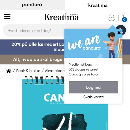
20% på alle lærreder! Log på for at benytte dig af
tilbuddet »
Alt, hvad du skal bruge til kursusstart – køb her »
Medlemstilbud
365 dages returret
Papir & blokke
Akvarelpapir
Canson
Opdag vores fora
Log ind
Skab konto