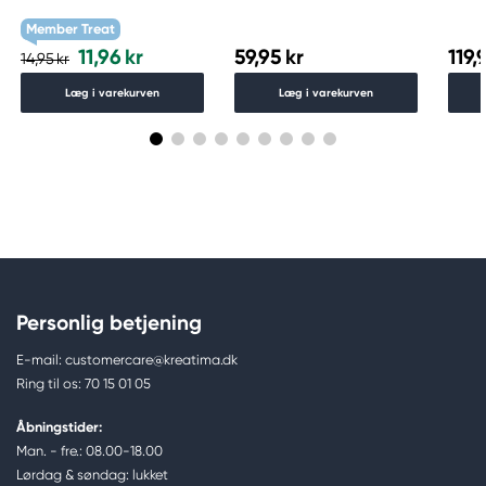
skråskåret spids – Warm
Schmincke Payne´s grey
grey 1 WG1
783
Member Treat
11,96 kr
59,95 kr
119,
14,95 kr
Læg i varekurven
Læg i varekurven
Personlig betjening
E-mail: customercare@kreatima.dk
Ring til os: 70 15 01 05
Åbningstider:
Man. - fre.: 08.00-18.00
Lørdag & søndag: lukket