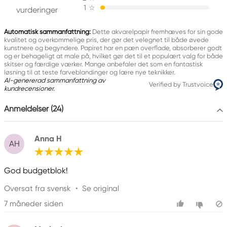
1
☆
20016 Pero (MI) Italy
vurderinger
fila@fila.it
+3902381051
Automatisk sammanfattning:
Dette akvarelpapir fremhæves for sin gode
kvalitet og overkommelige pris, der gør det velegnet til både øvede
kunstnere og begyndere. Papiret har en pæn overflade, absorberer godt
og er behageligt at male på, hvilket gør det til et populært valg for både
skitser og færdige værker. Mange anbefaler det som en fantastisk
løsning til at teste farveblandinger og lære nye teknikker.
AI-genererad sammanfattning av
Verified by Trustvoice
kundrecensioner.
Anmeldelser (24)
Anna H
AH
God budgetblok!
Oversat fra svensk
•
Se original
7 måneder siden