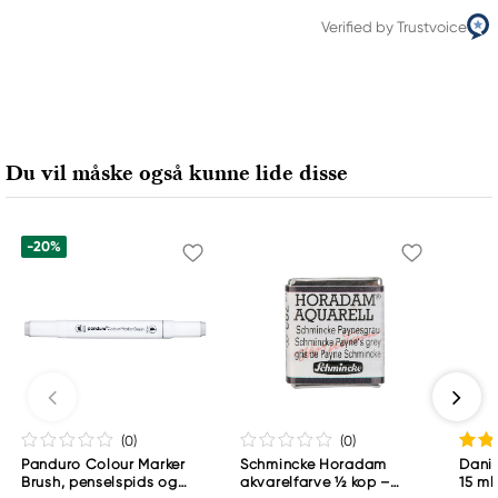
Verified by Trustvoice
Du vil måske også kunne lide disse
-20%
(0
)
(0
)
Panduro Colour Marker
Schmincke Horadam
Danie
Brush, penselspids og
akvarelfarve ½ kop –
15 ml