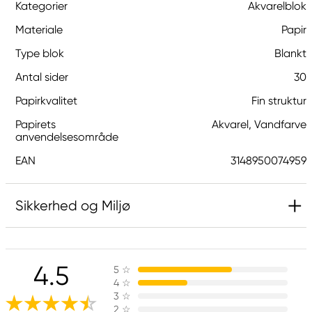
Kategorier
Akvarelblok
Materiale
Papir
Type blok
Blankt
Antal sider
30
Papirkvalitet
Fin struktur
Papirets
Akvarel, Vandfarve
anvendelsesområde
EAN
3148950074959
Sikkerhed og Miljø
Ansvarlig EU
4.5
5
☆
Canson
4
☆
FILA S.p.A Via XXV
3
☆
Aprile 5
2
☆