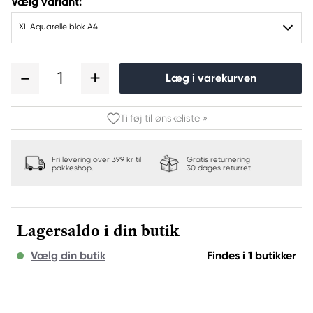
Vælg variant:
XL Aquarelle blok A4
1
Læg i varekurven
Tilføj til ønskeliste »
Fri levering over 399 kr til
Gratis returnering
pakkeshop.
30 dages returret.
Lagersaldo i din butik
Vælg din butik
Findes i 1 butikker