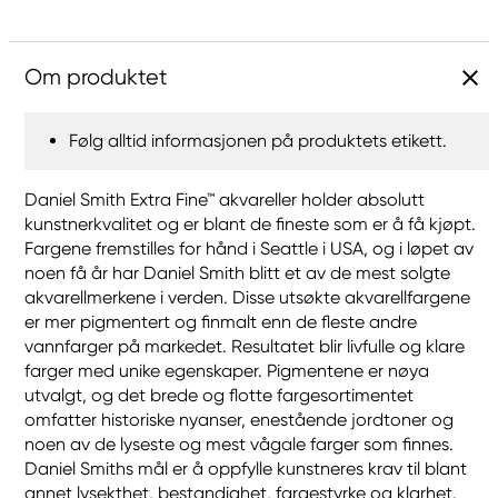
Om produktet
Følg alltid informasjonen på produktets etikett.
Daniel Smith Extra Fine™ akvareller holder absolutt
kunstnerkvalitet og er blant de fineste som er å få kjøpt.
Fargene fremstilles for hånd i Seattle i USA, og i løpet av
noen få år har Daniel Smith blitt et av de mest solgte
akvarellmerkene i verden. Disse utsøkte akvarellfargene
er mer pigmentert og finmalt enn de fleste andre
vannfarger på markedet. Resultatet blir livfulle og klare
farger med unike egenskaper. Pigmentene er nøya
utvalgt, og det brede og flotte fargesortimentet
omfatter historiske nyanser, enestående jordtoner og
noen av de lyseste og mest vågale farger som finnes.
Daniel Smiths mål er å oppfylle kunstneres krav til blant
annet lysekthet, bestandighet, fargestyrke og klarhet.