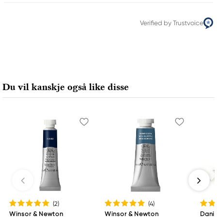
Verified by Trustvoice
Du vil kanskje også like disse
(2
)
(4
)
Winsor & Newton
Winsor & Newton
Danie