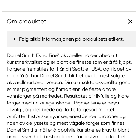
Om produktet
Følg alltid informasjonen på produktets etikett.
Daniel Smith Extra Fine™ akvareller holder absolutt
kunstnerkvalitet og er blant de fineste som er å få kjøpt.
Fargene fremstilles for hånd i Seattle i USA, og i løpet av
noen få år har Daniel Smith blitt et av de mest solgte
akvarellmerkene i verden. Disse utsøkte akvarellfargene
er mer pigmentert og finmalt enn de fleste andre
vannfarger på markedet. Resultatet blir livfulle og klare
farger med unike egenskaper. Pigmentene er nøya
utvalgt, og det brede og flotte fargesortimentet
omfatter historiske nyanser, enestående jordtoner og
noen av de lyseste og mest vågale farger som finnes.
Daniel Smiths mål er å oppfylle kunstneres krav til blant
annet lysekthet, bestandighet, fargestyrke og klarhet.