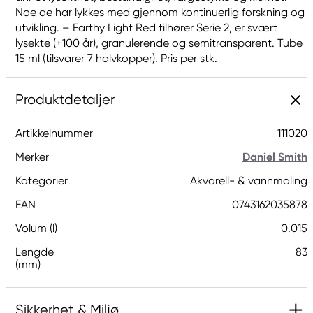
Noe de har lykkes med gjennom kontinuerlig forskning og
utvikling. – Earthy Light Red tilhører Serie 2, er svært
lysekte (+100 år), granulerende og semitransparent. Tube
15 ml (tilsvarer 7 halvkopper). Pris per stk.
Produktdetaljer
Artikkelnummer
111020
Merker
Daniel Smith
Kategorier
Akvarell- & vannmaling
EAN
0743162035878
Volum (l)
0.015
Lengde
83
(mm)
Sikkerhet & Miljø