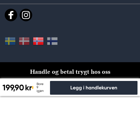
Handle og betal trygt hos oss
Bare
199,90 kr
Legg i handlekurven
9
igjen
Til kassen