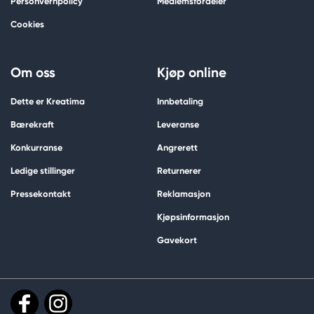
Personvernpolicy
Medlemsfordeler
Cookies
Om oss
Kjøp online
Dette er Kreatima
Innbetaling
Bærekraft
Leveranse
Konkurranse
Angrerett
Ledige stillinger
Returnerer
Pressekontakt
Reklamasjon
Kjøpsinformasjon
Gavekort