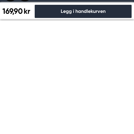
169,90 kr
Legg i handlekurven
Til kassen
Handle og betal trygt hos oss