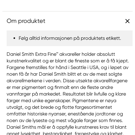
Om produktet
Følg alltid informasjonen på produktets etikett.
Daniel Smith Extra Fine™ akvareller holder absolutt
kunstnerkvalitet og er blant de fineste som er å få kjøpt.
Fargene fremstilles for hånd i Seattle i USA, og i løpet av
noen få år har Daniel Smith blitt et av de mest solgte
akvarellmerkene i verden. Disse utsøkte akvarellfargene
er mer pigmentert og finmalt enn de fleste andre
vannfarger på markedet. Resultatet blir livfulle og klare
farger med unike egenskaper. Pigmentene er nøya
utvalgt, og det brede og flotte fargesortimentet
omfatter historiske nyanser, enestående jordtoner og
noen av de lyseste og mest vågale farger som finnes.
Daniel Smiths mål er å oppfylle kunstneres krav til blant
annet lysekthet, bestandighet, fargestyrke og klarhet.