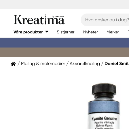
Våre produkter
5 stjerner
Nyheter
Merker
Maling & malemedier
Akvarellmaling
Daniel Smi