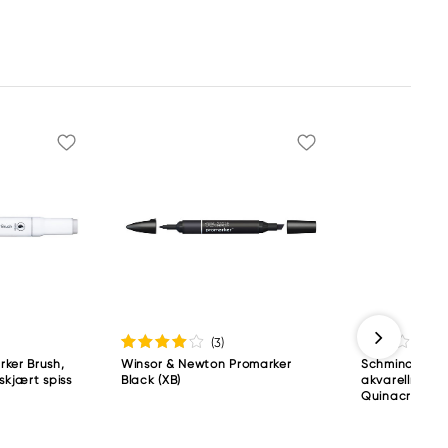
(3
)
ker Brush,
Winsor & Newton Promarker
Schmincke H
skjært spiss
Black (XB)
akvarellmaling
Quinacridone 