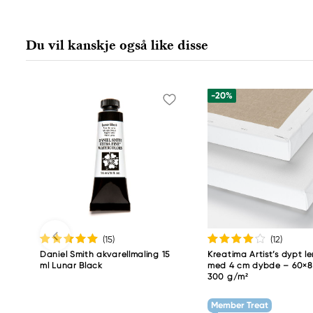
Daniel Smith
Daniel Smi
Stelling A/S
Daniel Smit
Amagertorv 9, 1 sal
4150 1ST Av
Du vil kanskje også like disse
1160 Köpenhamn K, Denmark
98134-2302
city@stelling.dk
+45 33 11 33 22
-20%
(15
)
(12
)
Daniel Smith akvarellmaling 15
Kreatima Artist’s dypt le
ml Lunar Black
med 4 cm dybde – 60×8
300 g/m²
Member Treat