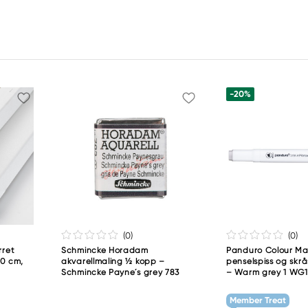
th
h Inc
e S Seattle, WA
 United States
-20%
(0
)
(0
)
rret
Schmincke Horadam
Panduro Colour Mar
0 cm,
akvarellmaling ½ kopp –
penselspiss og skrå
Schmincke Payne´s grey 783
– Warm grey 1 WG1
Member Treat