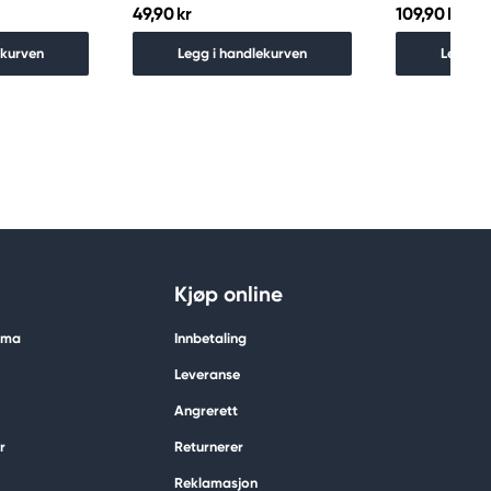
49,90 kr
109,90 kr
ekurven
Legg i handlekurven
Legg i 
Kjøp online
tima
Innbetaling
Leveranse
Angrerett
r
Returnerer
Reklamasjon