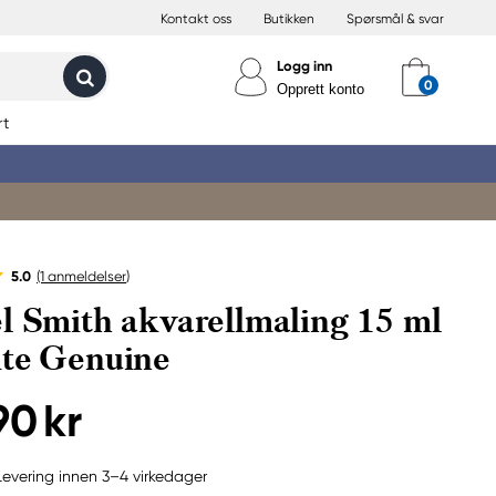
Kontakt oss
Butikken
Spørsmål & svar
Logg inn
Opprett konto
rt
5.0
(1
anmeldelser
)
l Smith akvarellmaling 15 ml
te Genuine
90 kr
Levering innen 3–4 virkedager