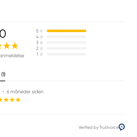
.0
5
☆
4
☆
3
☆
2
☆
1
☆
 anmeldelse
(1)
•
6 måneder siden
Verified by Trustvoice