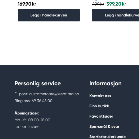
169,90 kr
399,20 kr
499 kr
Legg i handlekurven
Legg i handlekurv
Personlig service
Informasjon
E-post: customercare@kreatima.no
Kontakt oss
Ring oss: 69 36 45 00
Finn butikk
Åpningstider:
Favorittsider
Ma.-fr.: 08.00-18.00
Spørsmål & svar
Lø.-sø.: lukket
Storforbrukerkunde