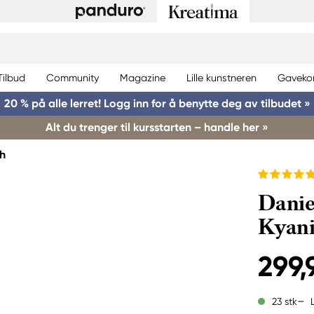
Tilbud
Community
Magazine
Lille kunstneren
Gaveko
20 % på alle lerret! Logg inn for å benytte deg av tilbudet »
Alt du trenger til kursstarten – handle her »
th
Danie
Kyani
299,
23 stk