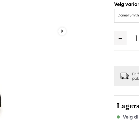
Velg varian
Daniel Smith
1
Fri 
pak
Lagers
Velg di