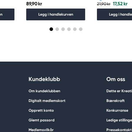
89,90 kr
17,52 kr
21,90 kr
en
Legg i handlekurven
Legg i handl
Kundeklubb
Om oss
Om kundeklubben
Dette er Krea
Digitalt medlemskort
Bærekraft
Opprett konto
Konkurranse
Glemt passord
Ledige stillinge
Medlemsvilkår
Pressekontakt