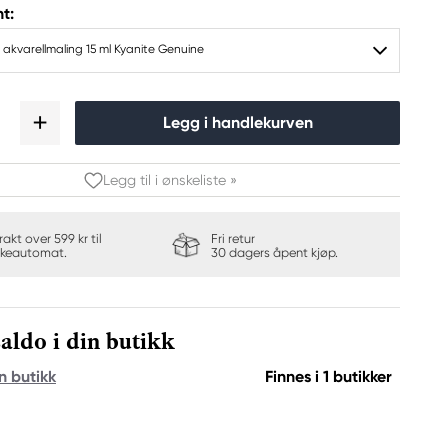
t:
 akvarellmaling 15 ml Kyanite Genuine
Legg i handlekurven
Legg til i ønskeliste »
frakt over 599 kr til
Fri retur
keautomat.
30 dagers åpent kjøp.
aldo i din butikk
n butikk
Finnes i 1 butikker