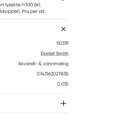
t lysekte (+100 år),
vkopper). Pris per stk.
110319
Daniel Smith
Akvarell- & vannmaling
0743162027835
0.015