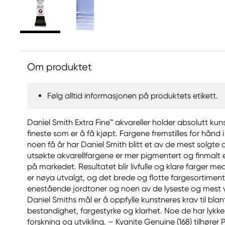
Om produktet
Følg alltid informasjonen på produktets etikett.
Daniel Smith Extra Fine™ akvareller holder absolutt kun
fineste som er å få kjøpt. Fargene fremstilles for hånd i
noen få år har Daniel Smith blitt et av de mest solgte 
utsøkte akvarellfargene er mer pigmentert og finmalt 
på markedet. Resultatet blir livfulle og klare farger 
er nøya utvalgt, og det brede og flotte fargesortiment
enestående jordtoner og noen av de lyseste og mest v
Daniel Smiths mål er å oppfylle kunstneres krav til blan
bestandighet, fargestyrke og klarhet. Noe de har lykk
forskning og utvikling. – Kyanite Genuine (168) tilhører