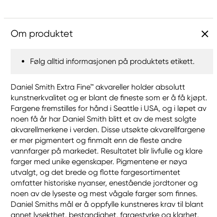
Om produktet
Følg alltid informasjonen på produktets etikett.
Daniel Smith Extra Fine™ akvareller holder absolutt
kunstnerkvalitet og er blant de fineste som er å få kjøpt.
Fargene fremstilles for hånd i Seattle i USA, og i løpet av
noen få år har Daniel Smith blitt et av de mest solgte
akvarellmerkene i verden. Disse utsøkte akvarellfargene
er mer pigmentert og finmalt enn de fleste andre
vannfarger på markedet. Resultatet blir livfulle og klare
farger med unike egenskaper. Pigmentene er nøya
utvalgt, og det brede og flotte fargesortimentet
omfatter historiske nyanser, enestående jordtoner og
noen av de lyseste og mest vågale farger som finnes.
Daniel Smiths mål er å oppfylle kunstneres krav til blant
annet lysekthet, bestandighet, fargestyrke og klarhet.