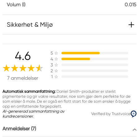
Volum (l)
0.015
Sikkerhet & Miljø
Ansvarlig EU
4.6
5
☆
Daniel Smith
4
☆
Stelling A/S
3
☆
Amagertorv 9, 1 sal
2
☆
1
☆
1160 Köpenhamn K, Denmark
7 anmeldelser
city@stelling.dk
+45 33 11 33 22
Automatisk sammanfattning:
Daniel Smith-produkter er sterkt
pigmenterte og gir vakre resultater, noe som gjør dem perfekte for de
som elsker å male. De er også en flott start for de som ønsker å bygge
Produsent
opp en omfattende fargepalett.
AI-genererad sammanfattning av
Verified by Trustvoice
Daniel Smith
kundrecensioner.
Daniel Smith Inc
Anmeldelser (7)
4150 1ST Ave S Seattle, WA
98134-2302 United States