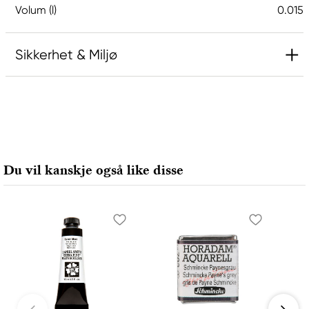
Volum (l)
0.015
Sikkerhet & Miljø
Ansvarlig EU
Daniel Smith
Stelling A/S
Amagertorv 9, 1 sal
Du vil kanskje også like disse
1160 Köpenhamn K, Denmark
city@stelling.dk
+45 33 11 33 22
Produsent
Daniel Smith
Daniel Smith Inc
4150 1ST Ave S Seattle, WA
98134-2302 United States