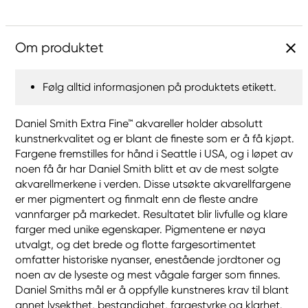
Om produktet
Følg alltid informasjonen på produktets etikett.
Daniel Smith Extra Fine™ akvareller holder absolutt
kunstnerkvalitet og er blant de fineste som er å få kjøpt.
Fargene fremstilles for hånd i Seattle i USA, og i løpet av
noen få år har Daniel Smith blitt et av de mest solgte
akvarellmerkene i verden. Disse utsøkte akvarellfargene
er mer pigmentert og finmalt enn de fleste andre
vannfarger på markedet. Resultatet blir livfulle og klare
farger med unike egenskaper. Pigmentene er nøya
utvalgt, og det brede og flotte fargesortimentet
omfatter historiske nyanser, enestående jordtoner og
noen av de lyseste og mest vågale farger som finnes.
Daniel Smiths mål er å oppfylle kunstneres krav til blant
annet lysekthet, bestandighet, fargestyrke og klarhet.