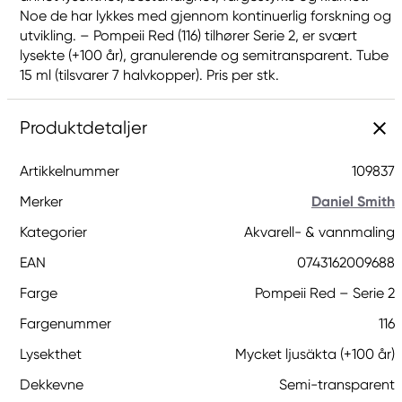
Noe de har lykkes med gjennom kontinuerlig forskning og
utvikling. – Pompeii Red (116) tilhører Serie 2, er svært
lysekte (+100 år), granulerende og semitransparent. Tube
15 ml (tilsvarer 7 halvkopper). Pris per stk.
Produktdetaljer
Artikkelnummer
109837
Merker
Daniel Smith
Kategorier
Akvarell- & vannmaling
EAN
0743162009688
Farge
Pompeii Red – Serie 2
Fargenummer
116
Lysekthet
Mycket ljusäkta (+100 år)
Dekkevne
Semi-transparent