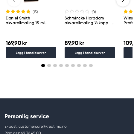
(15
)
(0
)
Daniel Smith
Schmincke Horadam
Wins
akvarellmaling 15 ml
akvarellmaling ½ kopp –
Profe
Lunar Black
Schmincke Payne´s grey
akvar
783
Indig
169,90 kr
89,90 kr
109,
Legg i handlekurven
Legg i handlekurven
Personlig service
E-post: customercare@kreatima.no
Ring oss: 69 36 45 00