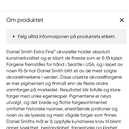
Om produktet
Følg alltid informasjonen på produktets etikett.
Daniel Smith Extra Fine™ akvareller holder absolutt
kunstnerkvalitet og er blant de fineste som er å få kjøpt.
Fargene fremstilles for hånd i Seattle i USA, og i løpet av
noen få år har Daniel Smith blitt et av de mest solgte
akvarellmerkene i verden. Disse utsøkte akvarellfargene
er mer pigmentert og finmalt enn de fleste andre
vannfarger på markedet. Resultatet blir livfulle og klare
farger med unike egenskaper. Pigmentene er nøya
utvalgt, og det brede og flotte fargesortimentet
omfatter historiske nyanser, enestående jordtoner og
noen av de lyseste og mest vågale farger som finnes.
Daniel Smiths mål er å oppfylle kunstneres krav til blant
annet lysekthet, bestandighet, fargestyrke og klarhet.