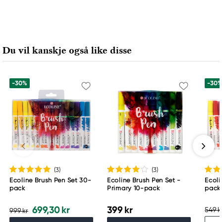
Du vil kanskje også like disse
-30%
-30
(3
)
(3
)
Ecoline Brush Pen Set 30-
Ecoline Brush Pen Set -
Ecoli
pack
Primary 10-pack
pack
699,30 kr
399 kr
549 k
999 kr