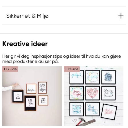
Sikkerhet & Miljø
Ansvarlig EU
Kreative ideer
Ecoline
Royal Talens Netherlands
Her gir vi deg inspirasjonstips og ideer til hva du kan gjøre
Sophialaan 46
med produktene du ser på.
7311 PD Apeldoorn, Netherlands
DIY-idé
DIY-idé
info@royaltalens.com
+31 (0)55 527 4700