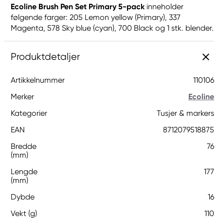
Ecoline Brush Pen Set Primary 5-pack
inneholder
følgende farger: 205 Lemon yellow (Primary), 337
Magenta, 578 Sky blue (cyan), 700 Black og 1 stk. blender.
Produktdetaljer
Artikkelnummer
110106
Merker
Ecoline
Kategorier
Tusjer & markers
EAN
8712079518875
Bredde
76
(mm)
Lengde
177
(mm)
Dybde
16
Vekt (g)
110