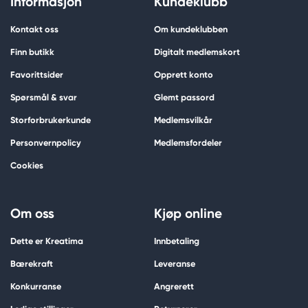
Informasjon
Kundeklubb
Kontakt oss
Om kundeklubben
Finn butikk
Digitalt medlemskort
Favorittsider
Opprett konto
Spørsmål & svar
Glemt passord
Storforbrukerkunde
Medlemsvilkår
Personvernpolicy
Medlemsfordeler
Cookies
Om oss
Kjøp online
Dette er Kreatima
Innbetaling
Bærekraft
Leveranse
Konkurranse
Angrerett