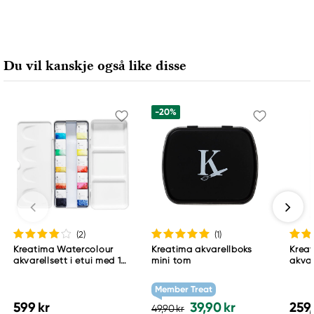
Du vil kanskje også like disse
-20%
(2
)
(1
)
Kreatima Watercolour
Kreatima akvarellboks
Krea
akvarellsett i etui med 10
mini tom
akvar
helkopper akvarellmaling
bomul
20 ar
Member Treat
599 kr
39,90 kr
259,
49,90 kr