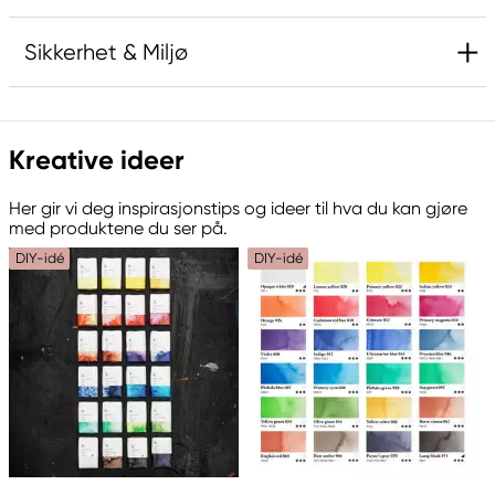
Sikkerhet & Miljø
Ansvarlig EU
Kreative ideer
Kreatima
Panduro
Her gir vi deg inspirasjonstips og ideer til hva du kan gjøre
205 14 Malmö, Sweden
med produktene du ser på.
www.panduro.com
DIY-idé
DIY-idé
+46 (04) 22 30 70