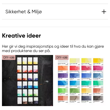
Sikkerhet & Miljø
Ansvarlig EU
Kreative ideer
Kreatima
Panduro
Her gir vi deg inspirasjonstips og ideer til hva du kan gjøre
205 14 Malmö, Sweden
med produktene du ser på.
www.panduro.com
DIY-idé
DIY-idé
+46 (04) 22 30 70