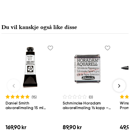
Du vil kanskje også like disse
(15
)
(0
)
Daniel Smith
Schmincke Horadam
Wins
akvarellmaling 15 ml
akvarellmaling ½ kopp –
Proma
Lunar Black
Schmincke Payne´s grey
783
169,90 kr
89,90 kr
49,9