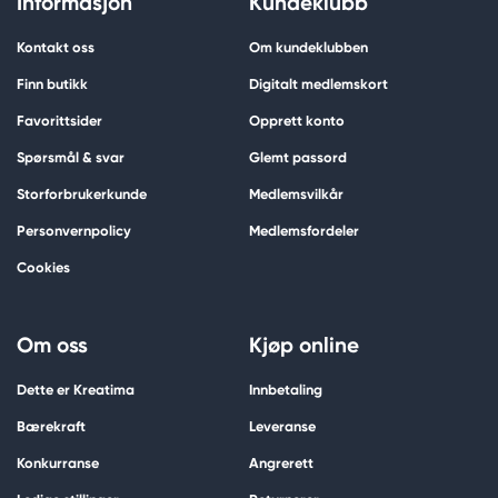
Informasjon
Kundeklubb
Kontakt oss
Om kundeklubben
Finn butikk
Digitalt medlemskort
Favorittsider
Opprett konto
Spørsmål & svar
Glemt passord
Storforbrukerkunde
Medlemsvilkår
Personvernpolicy
Medlemsfordeler
Cookies
Om oss
Kjøp online
Dette er Kreatima
Innbetaling
Bærekraft
Leveranse
Konkurranse
Angrerett