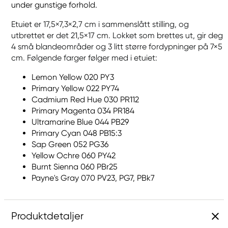
under gunstige forhold.
Etuiet er 17,5×7,3×2,7 cm i sammenslått stilling, og
utbrettet er det 21,5×17 cm. Lokket som brettes ut, gir deg
4 små blandeområder og 3 litt større fordypninger på 7×5
cm. Følgende farger følger med i etuiet:
Lemon Yellow 020 PY3
Primary Yellow 022 PY74
Cadmium Red Hue 030 PR112
Primary Magenta 034 PR184
Ultramarine Blue 044 PB29
Primary Cyan 048 PB15:3
Sap Green 052 PG36
Yellow Ochre 060 PY42
Burnt Sienna 060 PBr25
Payne's Gray 070 PV23, PG7, PBk7
Produktdetaljer