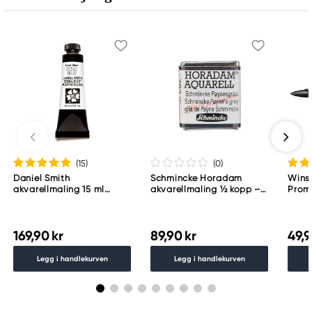
(15
)
(0
)
Daniel Smith
Schmincke Horadam
Wins
akvarellmaling 15 ml
akvarellmaling ½ kopp –
Proma
Lunar Black
Schmincke Payne´s grey
783
169,90 kr
89,90 kr
49,9
Legg i handlekurven
Legg i handlekurven