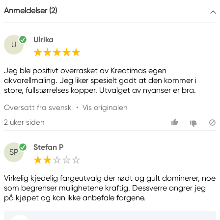
205 14 Malmö, Sweden
Anmeldelser (2)
www.panduro.com
+46 (04) 22 30 70
Ulrika
U
Jeg ble positivt overrasket av Kreatimas egen
akvarellmaling. Jeg liker spesielt godt at den kommer i
store, fullstørrelses kopper. Utvalget av nyanser er bra.
Oversatt fra svensk
•
Vis originalen
2 uker siden
Stefan P
SP
Virkelig kjedelig fargeutvalg der rødt og gult dominerer, noe
som begrenser mulighetene kraftig. Dessverre angrer jeg
på kjøpet og kan ikke anbefale fargene.