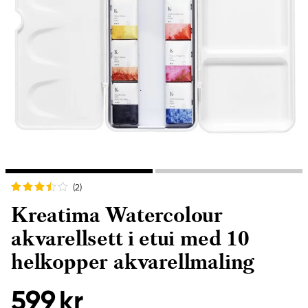
(2
)
Kreatima Watercolour
akvarellsett i etui med 10
helkopper akvarellmaling
599 kr