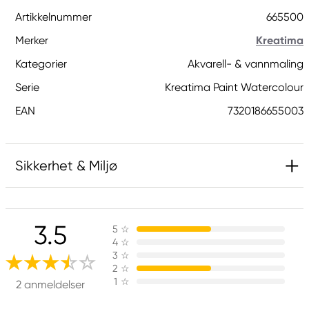
Artikkelnummer
665500
Merker
Kreatima
Kategorier
Akvarell- & vannmaling
Serie
Kreatima Paint Watercolour
EAN
7320186655003
Sikkerhet & Miljø
Inneholder BIT, CMIT, MIT, OIT (biocid). Kan gi en
allergisk reaksjon.
3.5
5
☆
4
☆
3
☆
Ansvarlig EU
2
☆
1
☆
2 anmeldelser
Kreatima
Panduro