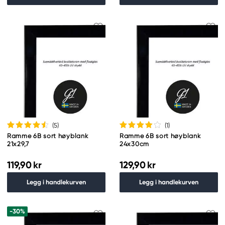
(5
)
(1
)
Ramme 6B sort høyblank
Ramme 6B sort høyblank
21x29,7
24x30cm
119,90 kr
129,90 kr
Legg i handlekurven
Legg i handlekurven
-30%