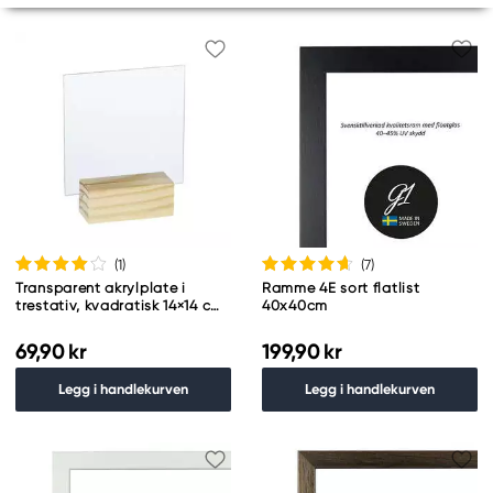
(1
)
(7
)
Transparent akrylplate i
Ramme 4E sort flatlist
trestativ, kvadratisk 14×14 cm,
40x40cm
3 mm tykk
69,90 kr
199,90 kr
Legg i handlekurven
Legg i handlekurven