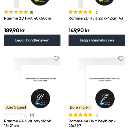
(1
)
(3
)
Ramme 2D Hvit 40x50cm
Ramme 2D Hvit 29,7x42cm A3
189,90 kr
149,90 kr
Legg i handlekurven
Legg i handlekurven
Bare 5 igjen!
Bare 9 igjen!
(0
)
(2
)
Ramme 6A Hvit høyblank
Ramme 6A Hvit høyblank
15x21cm
21x29,7