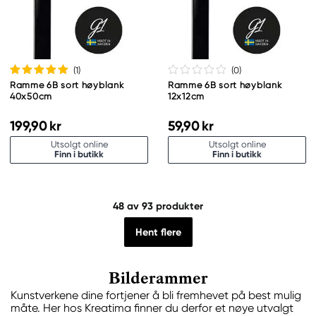
(1
)
(0
)
Ramme 6B sort høyblank
Ramme 6B sort høyblank
40x50cm
12x12cm
199,90 kr
59,90 kr
Utsolgt online
Utsolgt online
Finn i butikk
Finn i butikk
48
av 93 produkter
Hent flere
Bilderammer
Kunstverkene dine fortjener å bli fremhevet på best mulig
måte. Her hos Kreatima finner du derfor et nøye utvalgt