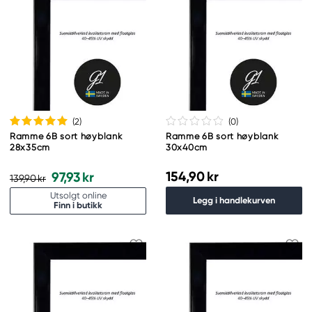
(2
)
(0
)
Ramme 6B sort høyblank
Ramme 6B sort høyblank
28x35cm
30x40cm
154,90 kr
97,93 kr
139,90 kr
Utsolgt online
Legg i handlekurven
Finn i butikk