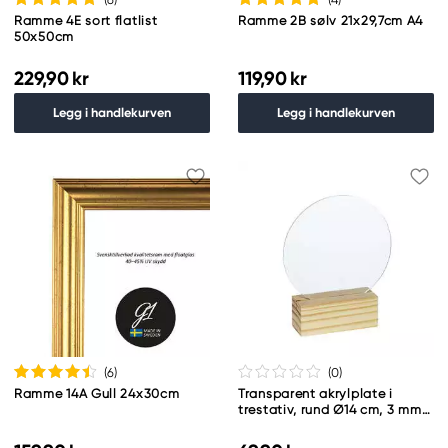
Ramme 4E sort flatlist
Ramme 2B sølv 21x29,7cm A4
50x50cm
229,90 kr
119,90 kr
Legg i handlekurven
Legg i handlekurven
(6
)
(0
)
Ramme 14A Gull 24x30cm
Transparent akrylplate i
trestativ, rund Ø14 cm, 3 mm
tykk