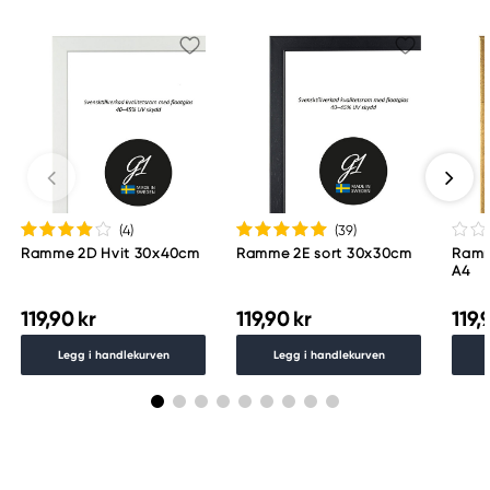
(4
)
(39
)
Ramme 2D Hvit 30x40cm
Ramme 2E sort 30x30cm
Ramm
A4
119,90 kr
119,90 kr
119,
Legg i handlekurven
Legg i handlekurven