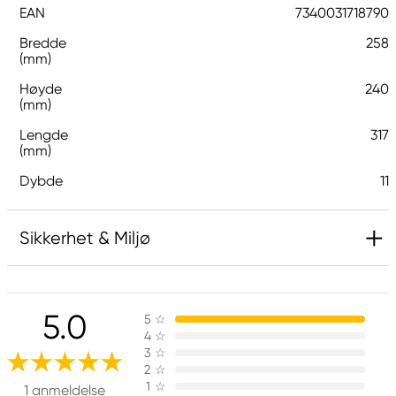
EAN
7340031718790
Bredde
258
(mm)
Høyde
240
(mm)
Lengde
317
(mm)
Dybde
11
Sikkerhet & Miljø
Ansvarlig EU
5.0
5
☆
G1 Galleriet
4
☆
Galleri1 AB
3
☆
Ringvägen 40
2
☆
1
☆
614 31 Söderköping, Sweden
1 anmeldelse