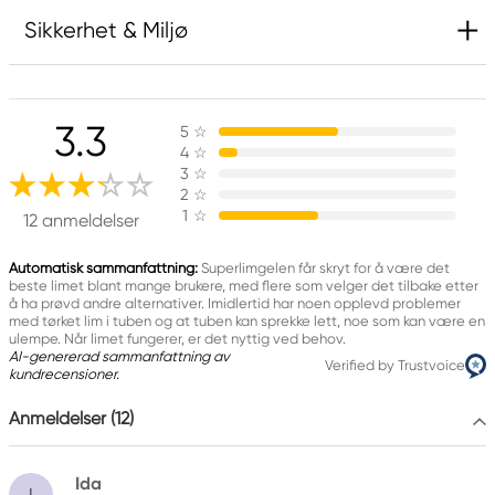
Sikkerhet & Miljø
Cyanoakrylat. Fare. Klistrer sammen hud og øyne
på sekunder. Oppbevares utilgjengelig for barn.
3.3
5
☆
Irriterer huden.
4
☆
Kan forårsake irritasjon av luftveiene.
3
☆
2
☆
Gir alvorlig øyeirritasjon.
1
☆
12 anmeldelser
Dersom det er nødvendig med legehjelp, ha
produktets beholder eller etikett for hånden.
Automatisk sammanfattning:
Superlimgelen får skryt for å være det
Ved vedvarende øyeirritasjon: Søk legehjelp.
beste limet blant mange brukere, med flere som velger det tilbake etter
å ha prøvd andre alternativer. Imidlertid har noen opplevd problemer
VED KONTAKT MED ØJNENE: Skyll forsiktig med
med tørket lim i tuben og at tuben kan sprekke lett, noe som kan være en
vann i flere minutter. Fjern eventuelle
ulempe. Når limet fungerer, er det nyttig ved behov.
AI-genererad sammanfattning av
kontaktlinser dersom dette enkelt lar seg gjøre.
Verified by Trustvoice
kundrecensioner.
Fortsett skyllingen.
Anmeldelser (12)
Produktmerking
Ida
I