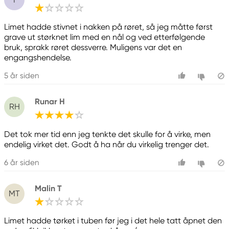
Advarsel
Limet hadde stivnet i nakken på røret, så jeg måtte først
grave ut størknet lim med en nål og ved etterfølgende
Ansvarlig EU
bruk, sprakk røret dessverre. Muligens var det en
engangshendelse.
Panduro Hobby
Panduro
5 år siden
205 14 Malmö, Sweden
www.panduro.com
Runar H
+46 (04) 22 30 70
RH
Det tok mer tid enn jeg tenkte det skulle for å virke, men
endelig virket det. Godt å ha når du virkelig trenger det.
6 år siden
Malin T
MT
Limet hadde tørket i tuben før jeg i det hele tatt åpnet den