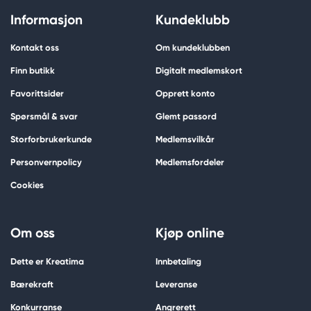
Informasjon
Kundeklubb
Kontakt oss
Om kundeklubben
Finn butikk
Digitalt medlemskort
Favorittsider
Opprett konto
Spørsmål & svar
Glemt passord
Storforbrukerkunde
Medlemsvilkår
Personvernpolicy
Medlemsfordeler
Cookies
Om oss
Kjøp online
Dette er Kreatima
Innbetaling
Bærekraft
Leveranse
Konkurranse
Angrerett