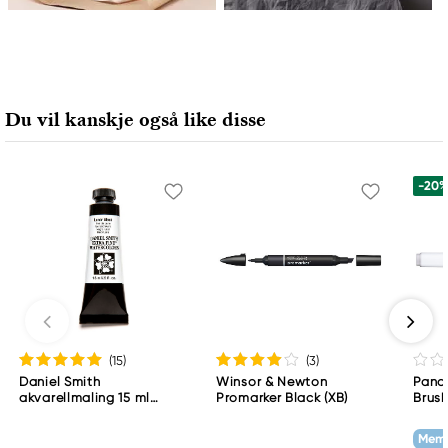
Du vil kanskje også like disse
-20
(15
)
(3
)
Daniel Smith
Winsor & Newton
Pand
akvarellmaling 15 ml
Promarker Black (XB)
Brush
Lunar Black
skrås
grey
Memb