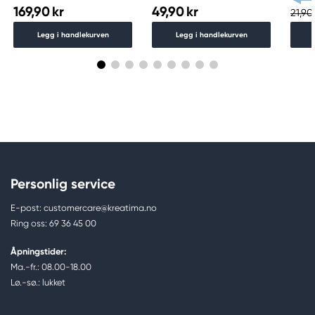
169,90 kr
49,90 kr
21,90 
Legg i handlekurven
Legg i handlekurven
Personlig service
E-post: customercare@kreatima.no
Ring oss: 69 36 45 00
Åpningstider:
Ma.-fr.: 08.00-18.00
Lø.-sø.: lukket