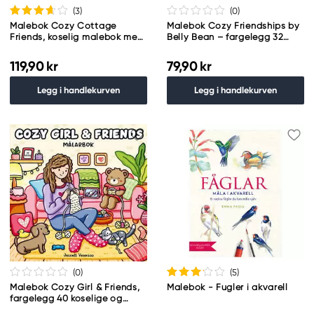
(3
)
(0
)
Malebok Cozy Cottage
Malebok Cozy Friendships by
Friends, koselig malebok med
Belly Bean – fargelegg 32
40 avslappende motiver,
kjempesøte motiver! 21,5×21,5
25×25 cm
cm
119,90 kr
79,90 kr
Legg i handlekurven
Legg i handlekurven
(0
)
(5
)
Malebok Cozy Girl & Friends,
Malebok - Fugler i akvarell
fargelegg 40 koselige og
hverdagslige motiver, 25×25