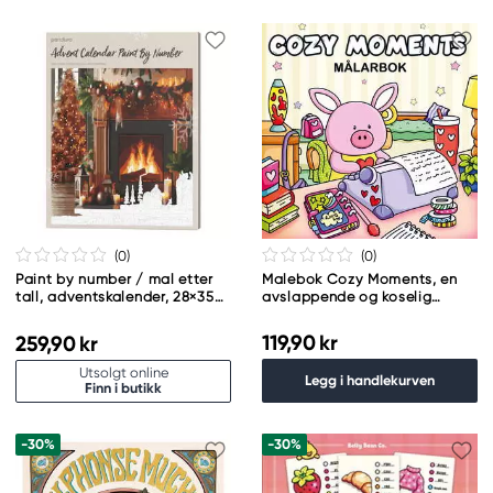
(0
)
(0
)
Paint by number / mal etter
Malebok Cozy Moments, en
tall, adventskalender, 28×35
avslappende og koselig
cm + 24 farger og 3 pensler
malebok med 40 søte
motiver, 25×25 cm
119,90 kr
259,90 kr
Utsolgt online
Legg i handlekurven
Finn i butikk
-30%
-30%