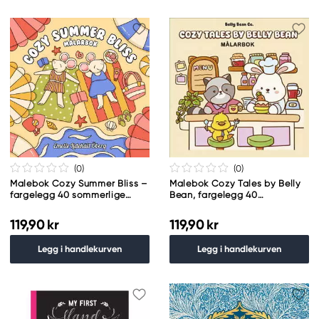
(0
)
(0
)
Malebok Cozy Summer Bliss –
Malebok Cozy Tales by Belly
fargelegg 40 sommerlige
Bean, fargelegg 40
motiver! 25×25 cm
kjempesøte motiver!
25,4×25,4 cm
119,90 kr
119,90 kr
Legg i handlekurven
Legg i handlekurven