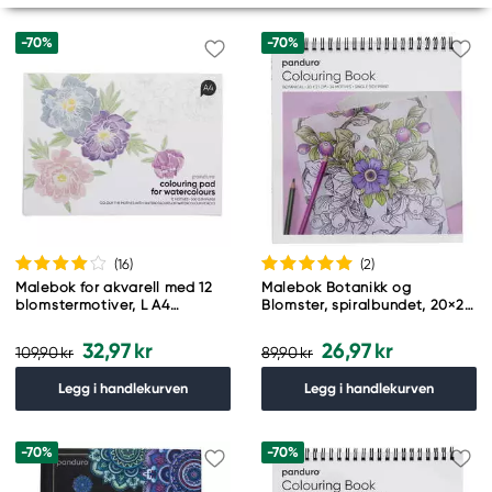
-70%
-70%
(16
)
(2
)
Malebok for akvarell med 12
Malebok Botanikk og
blomstermotiver, L A4
Blomster, spiralbundet, 20×21
(297×210 mm), 300 g/m²
cm, 24 motiver, 120 g/m²
32,97 kr
26,97 kr
109,90 kr
89,90 kr
Legg i handlekurven
Legg i handlekurven
-70%
-70%