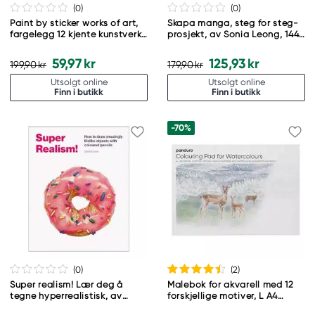
(0
)
(0
)
Paint by sticker works of art,
Skapa manga, steg for steg-
fargelegg 12 kjente kunstverk
prosjekt, av Sonia Leong, 144
med klistremerker
sider. Svensk tekst
59,97 kr
125,93 kr
199,90 kr
179,90 kr
Utsolgt online
Utsolgt online
Finn i butikk
Finn i butikk
-70%
(0
)
(2
)
Super realism! Lær deg å
Malebok for akvarell med 12
tegne hyperrealistisk, av
forskjellige motiver, L A4
Sarah Evans, 96 sider. Engelsk
(297×210 mm), 300 g/m²