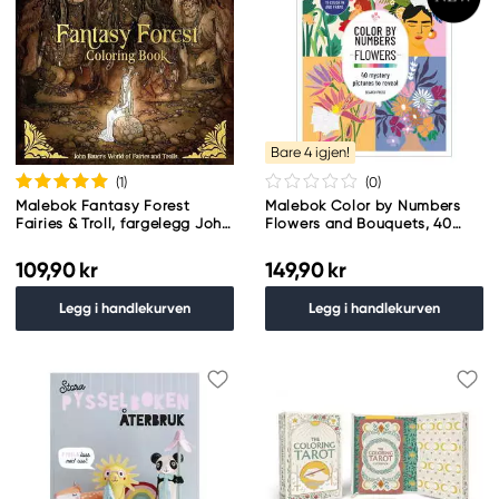
Bare 4 igjen!
(1
)
(0
)
Malebok Fantasy Forest
Malebok Color by Numbers
Fairies & Troll, fargelegg John
Flowers and Bouquets, 40
Bauers verden! 25×25 cm, 40
motiver, 21,6×28 cm
sider
109,90 kr
149,90 kr
Legg i handlekurven
Legg i handlekurven