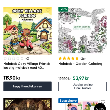
-70%
(0
)
(26
)
Malebok Cozy Village Friends,
Malebok - Garden Coloring
koselig malebok med 40
avslappende motiver, 25×25
cm
119,90 kr
53,97 kr
179,90 kr
Utsolgt online
Legg i handlekurven
Finn i butikk
Bestselgere