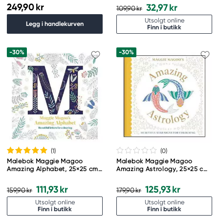
tekst
249,90 kr
32,97 kr
109,90 kr
Utsolgt online
Legg i handlekurven
Finn i butikk
-30%
-30%
(1
)
(0
)
Malebok Maggie Magoo
Malebok Maggie Magoo
Amazing Alphabet, 25×25 cm,
Amazing Astrology, 25×25 cm,
80 sider
80 sider
111,93 kr
125,93 kr
159,90 kr
179,90 kr
Utsolgt online
Utsolgt online
Finn i butikk
Finn i butikk