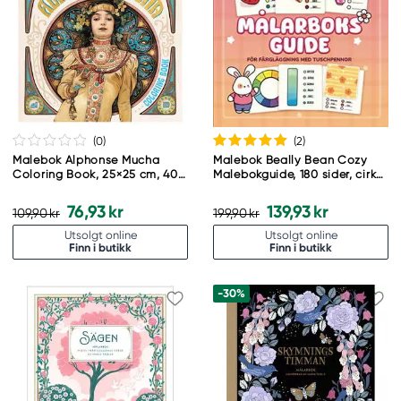
(0
)
(2
)
Malebok Alphonse Mucha
Malebok Beally Bean Cozy
Coloring Book, 25×25 cm, 40
Malebokguide, 180 sider, cirka
sider
85 med motiv, 25,4×25,4 cm
76,93 kr
139,93 kr
109,90 kr
199,90 kr
Utsolgt online
Utsolgt online
Finn i butikk
Finn i butikk
-30%