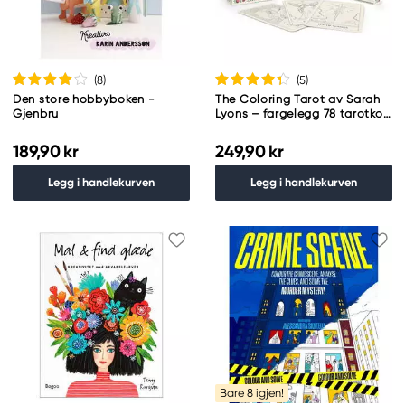
(8
)
(5
)
Den store hobbyboken -
The Coloring Tarot av Sarah
Gjenbru
Lyons – fargelegg 78 tarotkort
+ 122-siders veiledning
189,90 kr
249,90 kr
Legg i handlekurven
Legg i handlekurven
Bare 8 igjen!