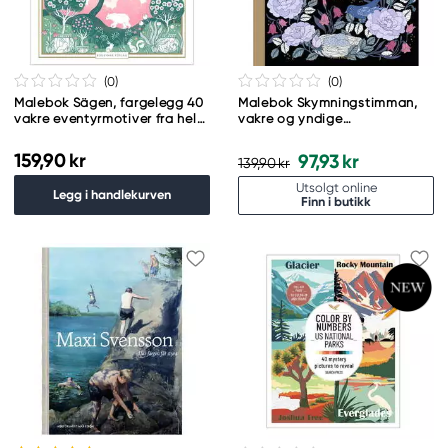
(0
)
(0
)
Malebok Sägen, fargelegg 40
Malebok Skymningstimman,
vakre eventyrmotiver fra hele
vakre og yndige
verden. SVENSK TEKST
blomstermotiver
159,90 kr
97,93 kr
139,90 kr
Utsolgt online
Legg i handlekurven
Finn i butikk