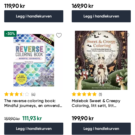
cm
119,90 kr
169,90 kr
Legg i handlekurven
Legg i handlekurven
-30%
(4
)
(1
)
The reverse coloring book:
Malebok Sweet & Creepy
Mindful journeys, en omvendt
Coloring, litt søtt, litt
malebok, 50 motiver, Kendra
skummelt! 60 motiver
Norton
111,93 kr
199,90 kr
159,90 kr
Legg i handlekurven
Legg i handlekurven