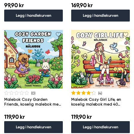
99,90 kr
169,90 kr
Legg i handlekurven
Legg i handlekurven
(0
)
(4
)
Malebok Cozy Garden
Malebok Cozy Girl Life, en
Friends, koselig malebok med
koselig malebok med 40
40 avslappende motiver,
avslappende motiver, 25×25
25×25 cm
cm
119,90 kr
119,90 kr
Legg i handlekurven
Legg i handlekurven