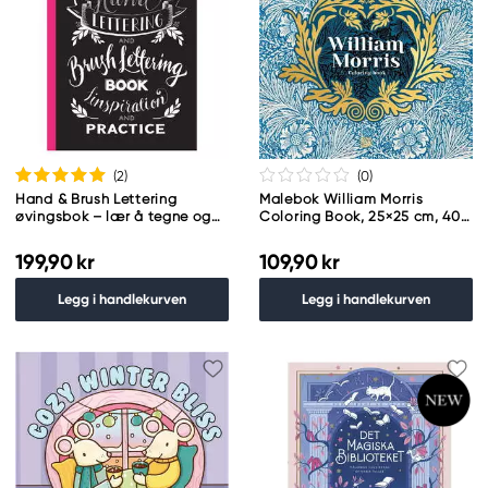
(2
)
(0
)
Hand & Brush Lettering
Malebok William Morris
øvingsbok – lær å tegne og
Coloring Book, 25×25 cm, 40
male fine bokstaver!
sider
199,90 kr
109,90 kr
Legg i handlekurven
Legg i handlekurven