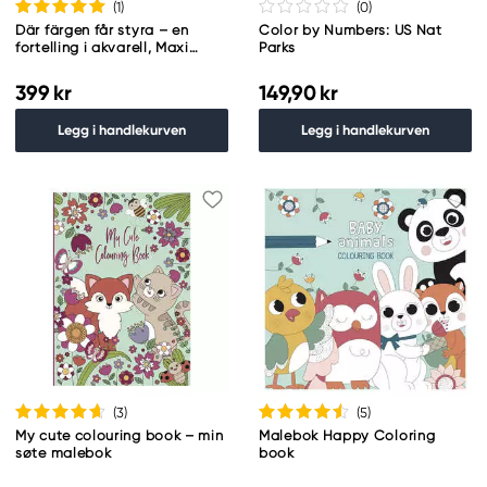
(1
)
(0
)
Där färgen får styra – en
Color by Numbers: US Nat
fortelling i akvarell, Maxi
Parks
Svensson, SVENSK TEKST
399 kr
149,90 kr
Legg i handlekurven
Legg i handlekurven
(3
)
(5
)
My cute colouring book – min
Malebok Happy Coloring
søte malebok
book