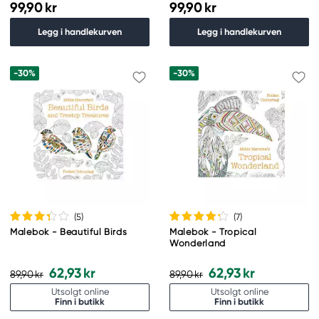
99,90 kr
99,90 kr
Legg i handlekurven
Legg i handlekurven
-30%
-30%
(5
)
(7
)
Malebok - Beautiful Birds
Malebok - Tropical
Wonderland
62,93 kr
62,93 kr
89,90 kr
89,90 kr
Utsolgt online
Utsolgt online
Finn i butikk
Finn i butikk