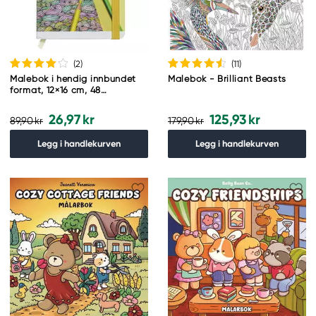
(2
)
(11
)
Malebok i hendig innbundet
Malebok - Brilliant Beasts
format, 12×16 cm, 48
enkeltsidig trykte motiver, 120
g/m²
26,97 kr
125,93 kr
89,90 kr
179,90 kr
Legg i handlekurven
Legg i handlekurven