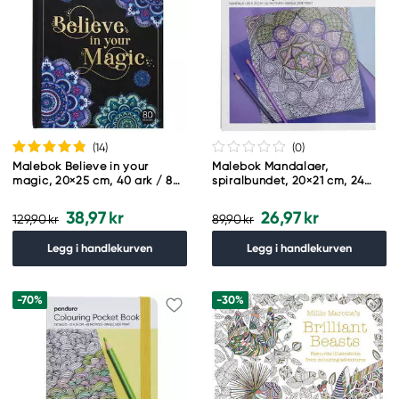
(14
)
(0
)
Malebok Believe in your
Malebok Mandalaer,
magic, 20×25 cm, 40 ark / 80
spiralbundet, 20×21 cm, 24
motiv
motiver, 120 g/m²
38,97 kr
26,97 kr
129,90 kr
89,90 kr
Legg i handlekurven
Legg i handlekurven
-70%
-30%