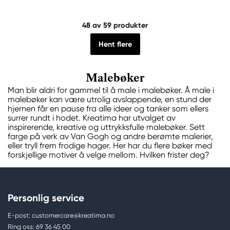
48
av 59 produkter
Hent flere
Malebøker
Man blir aldri for gammel til å male i malebøker. Å male i
malebøker kan være utrolig avslappende, en stund der
hjernen får en pause fra alle ideer og tanker som ellers
surrer rundt i hodet. Kreatima har utvalget av
inspirerende, kreative og uttrykksfulle malebøker. Sett
farge på verk av Van Gogh og andre berømte malerier,
eller tryll frem frodige hager. Her har du flere bøker med
forskjellige motiver å velge mellom. Hvilken frister deg?
Personlig service
E-post: customercare@kreatima.no
Ring oss: 69 36 45 00