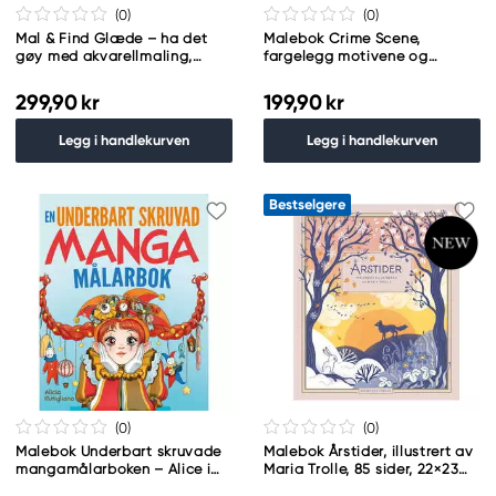
(0
)
(0
)
Mal & Find Glæde – ha det
Malebok Crime Scene,
gøy med akvarellmaling,
fargelegg motivene og
DANSK TEKST
oppklar 35 forbrytelser!
ENGELSK TEKST
299,90 kr
199,90 kr
Legg i handlekurven
Legg i handlekurven
Bestselgere
(0
)
(0
)
Malebok Underbart skruvade
Malebok Årstider, illustrert av
mangamålarboken – Alice i
Maria Trolle, 85 sider, 22×23
Eventyrland + manga!
cm