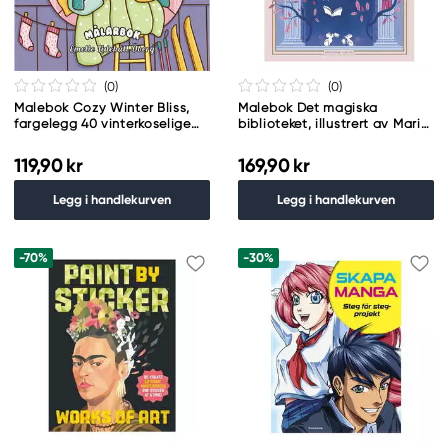
(0
)
(0
)
Malebok Cozy Winter Bliss,
Malebok Det magiska
fargelegg 40 vinterkoselige
biblioteket, illustrert av Maria
motiver! 25×25 cm
Trolle, 78 sider, 21,8×25,8 cm
119,90 kr
169,90 kr
Legg i handlekurven
Legg i handlekurven
-70%
-30%