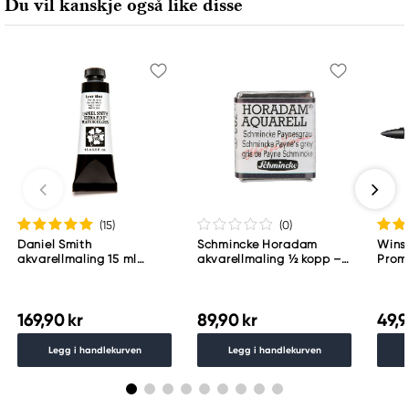
Du vil kanskje også like disse
(15
)
(0
)
Daniel Smith
Schmincke Horadam
Wins
akvarellmaling 15 ml
akvarellmaling ½ kopp –
Proma
Lunar Black
Schmincke Payne´s grey
783
169,90 kr
89,90 kr
49,9
Legg i handlekurven
Legg i handlekurven