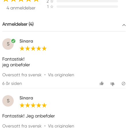
Ringvägen 40
2
☆
1
☆
614 31 Söderköping, Sweden
4 anmeldelser
galleri1@galleri1.se
0121-344 20
Anmeldelser (4)
Sinara
S
Fantastisk!
jeg anbefaler
Oversatt fra svensk
•
Vis originalen
6 år siden
Sinara
S
Fantastisk! Jeg anbefaler
Oversatt fra svensk
•
Vis originalen