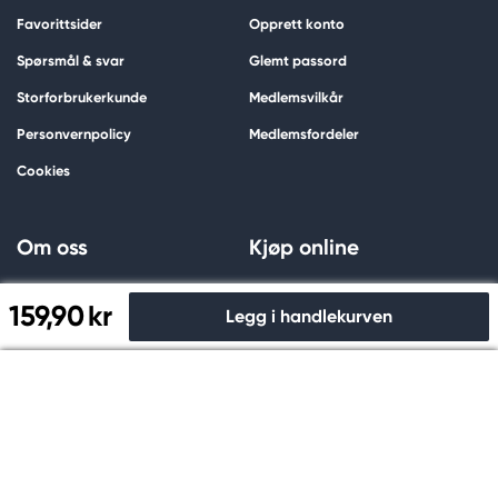
Favorittsider
Opprett konto
Spørsmål & svar
Glemt passord
Storforbrukerkunde
Medlemsvilkår
Personvernpolicy
Medlemsfordeler
Cookies
Om oss
Kjøp online
Dette er Kreatima
Innbetaling
159,90 kr
Legg i handlekurven
Bærekraft
Leveranse
Konkurranse
Angrerett
Til kassen
Ledige stillinger
Returnerer
Pressekontakt
Reklamasjon
Kjøpsinformasjon