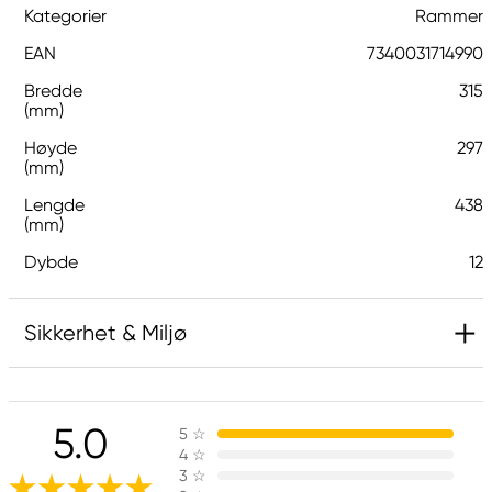
Kategorier
Rammer
EAN
7340031714990
Bredde
315
(mm)
Høyde
297
(mm)
Lengde
438
(mm)
Dybde
12
Sikkerhet & Miljø
Ansvarlig EU
5.0
5
☆
G1 Galleriet
4
☆
Galleri1 AB
3
☆