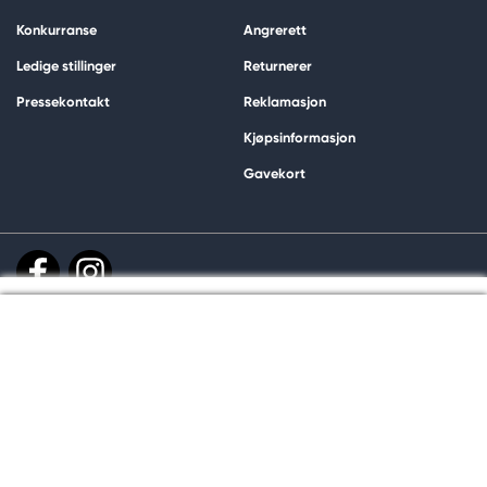
Konkurranse
Angrerett
Ledige stillinger
Returnerer
Pressekontakt
Reklamasjon
Kjøpsinformasjon
Gavekort
Til kassen
Handle og betal trygt hos oss