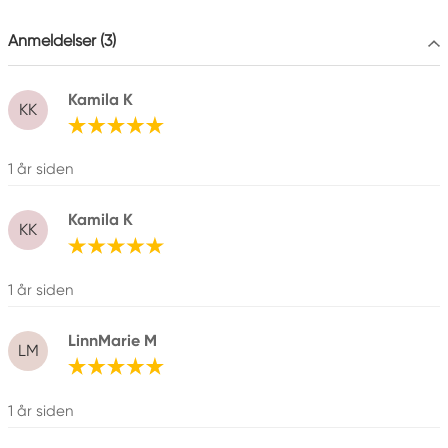
Colart Sweden AB
Östra Långgatan 87
Anmeldelser (3)
61930 Trosa, Sweden
info@colart.se
Kamila K
KK
1 år siden
Kamila K
KK
1 år siden
LinnMarie M
LM
1 år siden