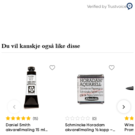
Verified by Trustvoice
Du vil kanskje også like disse
(15
)
(0
)
Daniel Smith
Schmincke Horadam
Wins
akvarellmaling 15 ml
akvarellmaling ½ kopp –
Proma
Lunar Black
Schmincke Payne´s grey