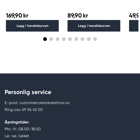
783
169,90 kr
89,90 kr
49,9
Legg i handlekurven
Legg i handlekurven
Personlig service
E-post: customercare@kreatima.no
Ring oss: 69 36 45 00
Åpningstider:
Ma.-fr.: 08.00-18.00
Lø.-sø.: lukket