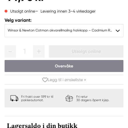
Levering innen 3–4 virkedager
Utsolgt online
Velg variant:
Winsor & Newton Cotman akvarellmaling halvkopp – Cadmium Red Pale Hue 103
1
Utsolgt online
Overvåke
Legg til i ønskeliste »
Fri frakt over 599 kr til
Fri retur
pakkeautomat.
30 dagers åpent kjøp.
Lagersaldo i din butikk