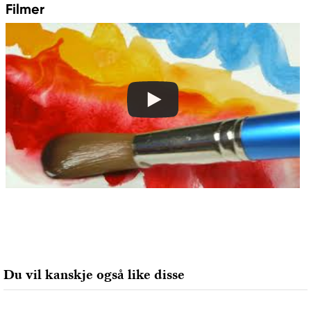
Filmer
Ansvarlig EU
Winsor & Newton
Colart Sweden AB
Östra Långgatan 87
61930 Trosa, Sweden
info@colart.se
Du vil kanskje også like disse