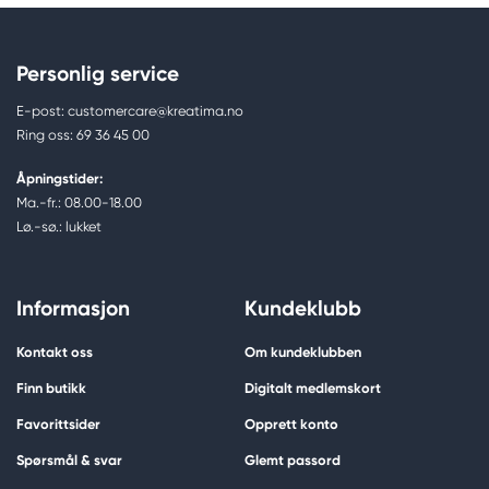
Personlig service
E-post: customercare@kreatima.no
Ring oss: 69 36 45 00
Åpningstider:
Ma.-fr.: 08.00-18.00
Lø.-sø.: lukket
Informasjon
Kundeklubb
Kontakt oss
Om kundeklubben
Finn butikk
Digitalt medlemskort
Favorittsider
Opprett konto
Spørsmål & svar
Glemt passord