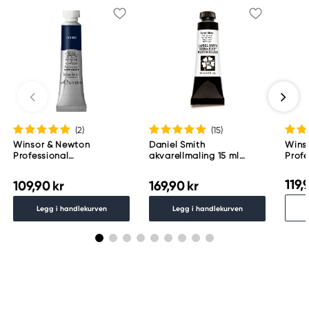
(2
)
(15
)
Winsor & Newton
Daniel Smith
Wins
Professional
akvarellmaling 15 ml
Profe
akvarellmaling 5 ml
Lunar Black
akvar
Indigo 322
Potte
119,
109,90 kr
169,90 kr
Legg i handlekurven
Legg i handlekurven