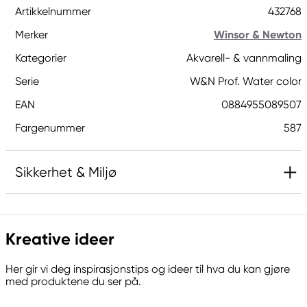
Artikkelnummer
432768
Merker
Winsor & Newton
Kategorier
Akvarell- & vannmaling
Serie
W&N Prof. Water color
EAN
0884955089507
Fargenummer
587
Sikkerhet & Miljø
Inneholder 2-methyl-1,2-benzothiazol-3(2H)-on;
[MBIT]. Kan gi en allergisk reaksjon.
Kreative ideer
Skadelig, med langtidsvirkning, for liv i vann.
Inneholder Bergamot, eks. Kan gi en allergisk
Her gir vi deg inspirasjonstips og ideer til hva du kan gjøre
reaksjon.
med produktene du ser på.