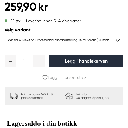
259,90 kr
Levering innen 3–4 virkedager
22 stk
Velg variant:
Winsor & Newton Professional akvarellmaling 14 ml Smalt (Dumont's Blue) 710
1
Legg i handlekurven
Legg til i ønskeliste »
Fri frakt over 599 kr til
Fri retur
pakkeautomat.
30 dagers åpent kjøp.
Lagersaldo i din butikk