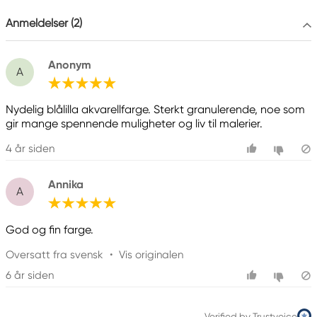
Colart Sweden AB
Östra Långgatan 87
Anmeldelser (2)
61930 Trosa, Sweden
info@colart.se
Anonym
A
Nydelig blålilla akvarellfarge. Sterkt granulerende, noe som
gir mange spennende muligheter og liv til malerier.
4 år siden
Annika
A
God og fin farge.
Oversatt fra svensk
•
Vis originalen
6 år siden
Verified by Trustvoice