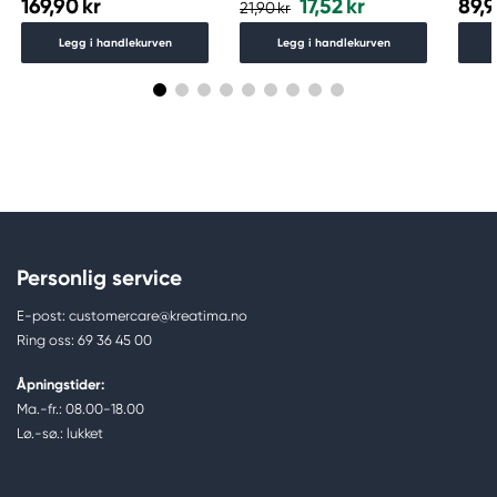
169,90 kr
17,52 kr
89,9
21,90 kr
Legg i handlekurven
Legg i handlekurven
Personlig service
E-post: customercare@kreatima.no
Ring oss: 69 36 45 00
Åpningstider:
Ma.-fr.: 08.00-18.00
Lø.-sø.: lukket