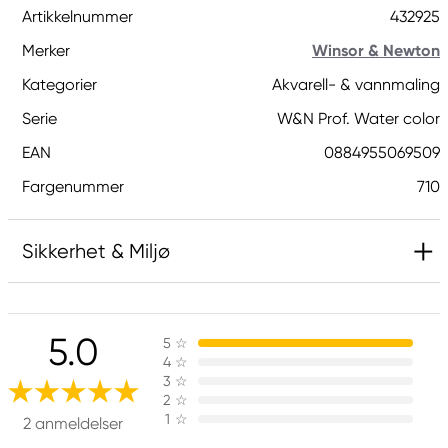
Artikkelnummer
432925
Merker
Winsor & Newton
Kategorier
Akvarell- & vannmaling
Serie
W&N Prof. Water color
EAN
0884955069509
Fargenummer
710
Sikkerhet & Miljø
Inneholder 2-methyl-1,2-benzothiazol-3(2H)-on;
[MBIT]. Kan gi en allergisk reaksjon.
5.0
5
☆
4
☆
3
☆
Ansvarlig EU
2
☆
1
☆
2 anmeldelser
Winsor & Newton