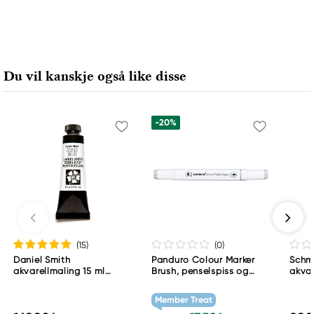
Du vil kanskje også like disse
-20%
(15
)
(0
)
Daniel Smith
Panduro Colour Marker
Schm
akvarellmaling 15 ml
Brush, penselspiss og
akvar
Lunar Black
skråskjært spiss – Warm
Schm
grey 1 WG1
783
Member Treat