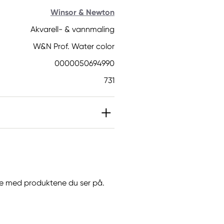
Winsor & Newton
Akvarell- & vannmaling
W&N Prof. Water color
0000050694990
731
BIT]. Kan gi en
 sprøyting.
jøre med produktene du ser på.