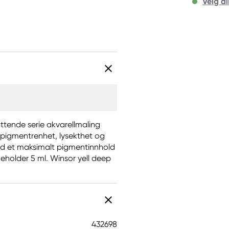
Velg di
tende serie akvarellmaling
r pigmentrenhet, lysekthet og
ed et maksimalt pigmentinnhold
eholder 5 ml. Winsor yell deep
432698