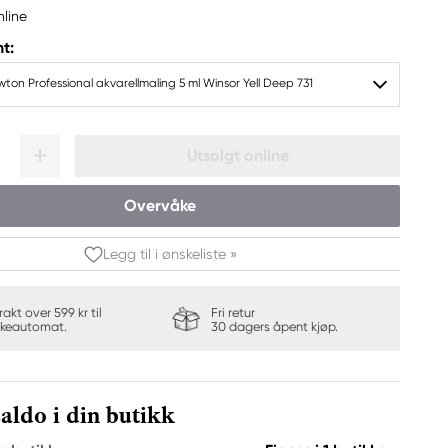
nline
t:
ton Professional akvarellmaling 5 ml Winsor Yell Deep 731
Utsolgt online
Overvåke
Legg til i ønskeliste »
frakt over 599 kr til
Fri retur
keautomat.
30 dagers åpent kjøp.
aldo i din butikk