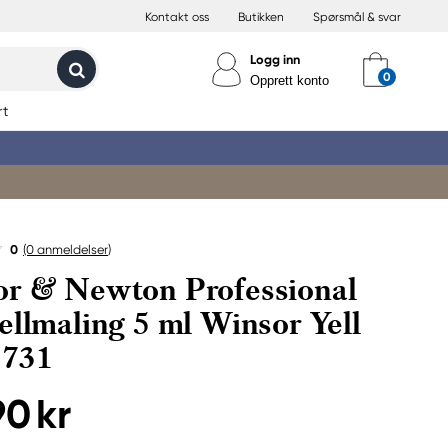
Kontakt oss
Butikken
Spørsmål & svar
Logg inn
Opprett konto
rt
0
(0
anmeldelser
)
r & Newton Professional
ellmaling 5 ml Winsor Yell
 731
90 kr