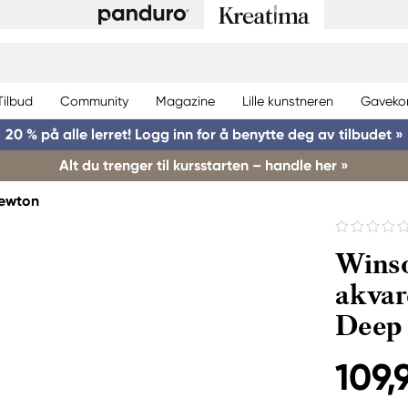
Tilbud
Community
Magazine
Lille kunstneren
Gaveko
20 % på alle lerret! Logg inn for å benytte deg av tilbudet »
Alt du trenger til kursstarten – handle her »
Newton
Winso
akvar
Deep
109,