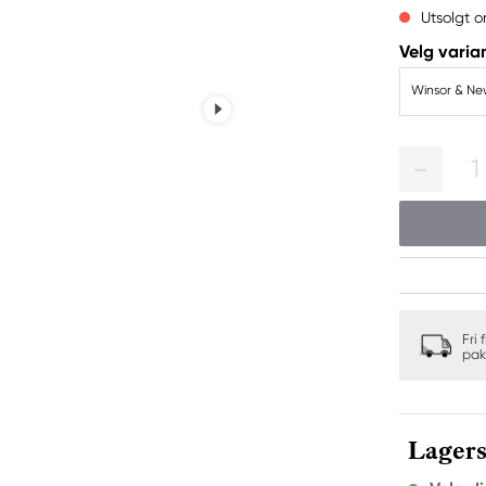
Utsolgt o
Velg varian
Winsor & New
1
Fri 
pak
Lagers