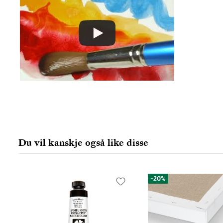
Winsor & Newton
Colart Sweden AB
Östra Långgatan 87
61930 Trosa, Sweden
info@colart.se
Du vil kanskje også like disse
-20%