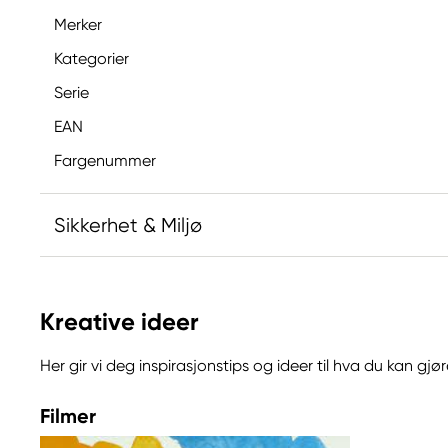
Merker
Kategorier
Serie
EAN
Fargenummer
Sikkerhet & Miljø
Inneholder 2-methyl-1,2-benzothiazol-3(2H)-on; [M
allergisk reaksjon.
Kreative ideer
Advarsel! Farlige respirable dråper kan dannes ved
Sprøytetåke må ikke innåndes.
Her gir vi deg inspirasjonstips og ideer til hva du kan g
Filmer
Ansvarlig EU