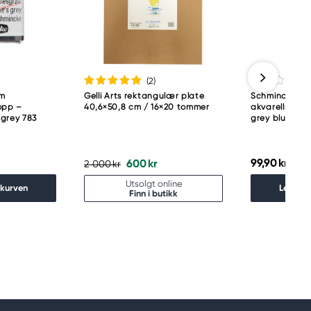
(2
)
am
Gelli Arts rektangulær plate
Schmincke H
opp –
40,6×50,8 cm / 16×20 tommer
akvarellmalin
 grey 783
grey bluish 78
99,90 kr
600 kr
2 000 kr
Utsolgt online
ekurven
Legg i 
Finn i butikk