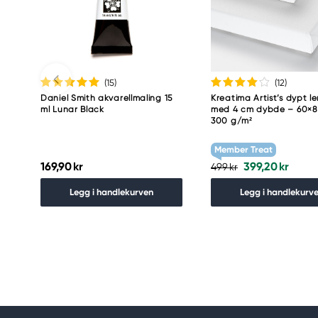
(15
)
(12
)
Daniel Smith akvarellmaling 15
Kreatima Artist’s dypt le
ml Lunar Black
med 4 cm dybde – 60×8
300 g/m²
Member Treat
169,90 kr
399,20 kr
499 kr
Legg i handlekurven
Legg i handlekurv