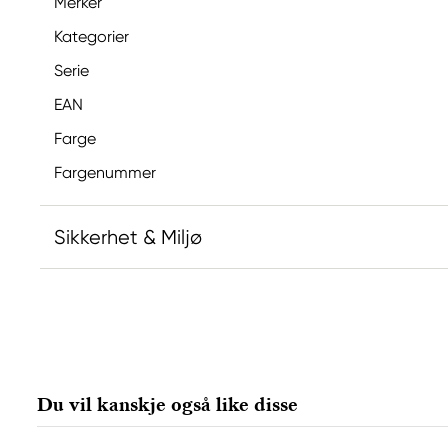
Merker
Kategorier
Serie
EAN
Farge
Fargenummer
Sikkerhet & Miljø
Inneholder 2-methyl-1,2-benzothiazol-3(2H)-on; [M
allergisk reaksjon.
Ansvarlig EU
Du vil kanskje også like disse
Winsor & Newton
Colart Sweden AB