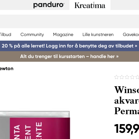
Tilbud
Community
Magazine
Lille kunstneren
Gaveko
20 % på alle lerret! Logg inn for å benytte deg av tilbudet »
Alt du trenger til kursstarten – handle her »
Newton
Winso
akvar
Perm
159,