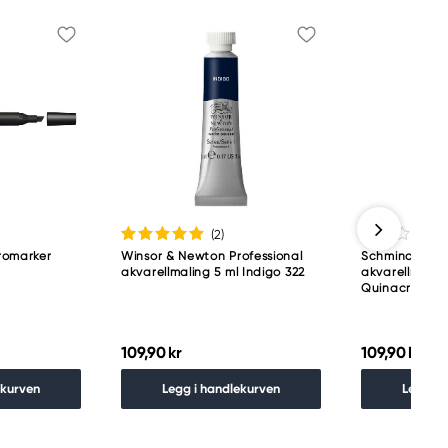
(2
)
romarker
Winsor & Newton Professional
Schmincke H
akvarellmaling 5 ml Indigo 322
akvarellmaling
Quinacridone 
109,90 kr
109,90 kr
ekurven
Legg i handlekurven
Legg i 