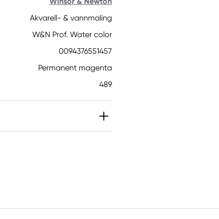
Winsor & Newton
Akvarell- & vannmaling
W&N Prof. Water color
0094376551457
Permanent magenta
489
BIT]. Kan gi en