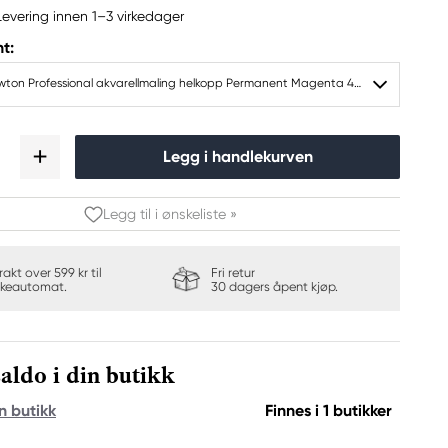
Levering innen 1–3 virkedager
t:
Winsor & Newton Professional akvarellmaling helkopp Permanent Magenta 489
Legg i handlekurven
Legg til i ønskeliste »
frakt over 599 kr til
Fri retur
keautomat.
30 dagers åpent kjøp.
aldo i din butikk
n butikk
Finnes i 1 butikker