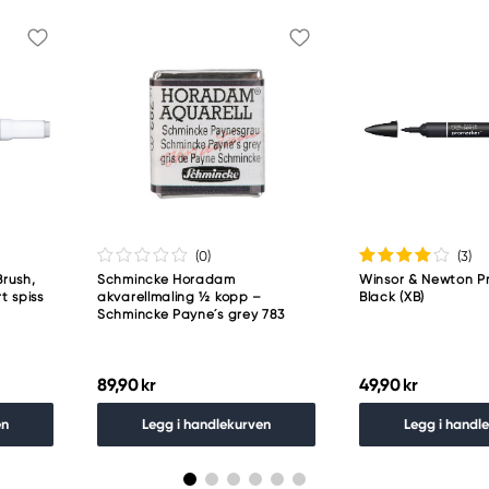
(0
)
(3
)
rush,
Schmincke Horadam
Winsor & Newton P
t spiss
akvarellmaling ½ kopp –
Black (XB)
Schmincke Payne´s grey 783
89,90 kr
49,90 kr
en
Legg i handlekurven
Legg i handl