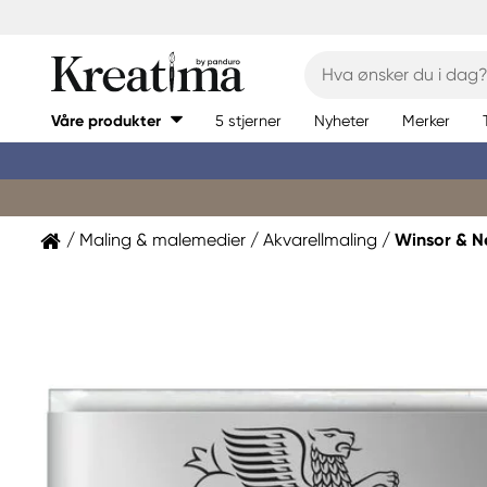
Våre produkter
5 stjerner
Nyheter
Merker
Maling & malemedier
Akvarellmaling
Winsor & 