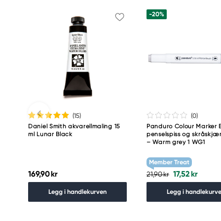
Östra Långgatan 87
-20%
61930 Trosa, Sweden
info@colart.se
(15
)
(0
)
Daniel Smith akvarellmaling 15
Panduro Colour Marker B
ml Lunar Black
penselspiss og skråskjær
– Warm grey 1 WG1
Member Treat
169,90 kr
17,52 kr
21,90 kr
Legg i handlekurven
Legg i handlekurv