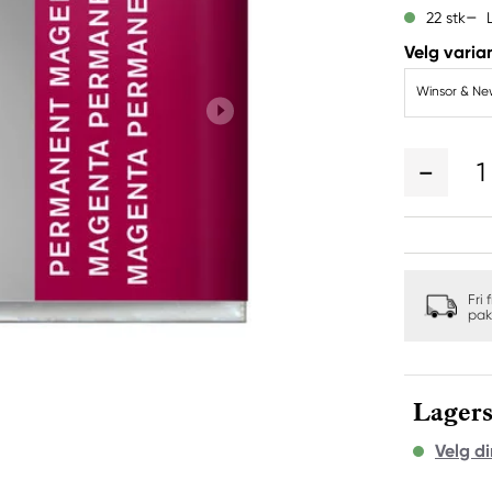
22 stk
Velg varian
1
Fri 
pak
Lagers
Velg di