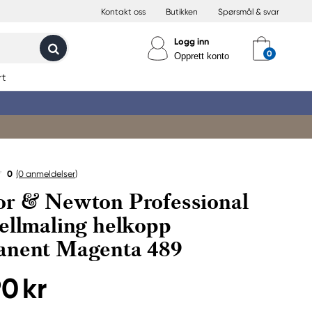
Kontakt oss
Butikken
Spørsmål & svar
Logg inn
Opprett konto
rt
0
(0
anmeldelser
)
r & Newton Professional
ellmaling helkopp
anent Magenta 489
90 kr