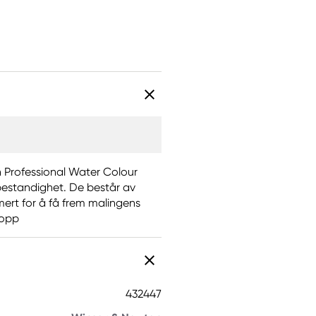
n Professional Water Colour
 bestandighet. De består av
mert for å få frem malingens
kopp
432447