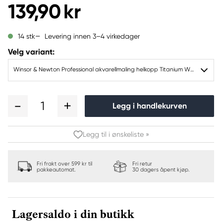
139,90 kr
Levering innen 3–4 virkedager
14 stk
Velg variant:
Winsor & Newton Professional akvarellmaling helkopp Titanium White (opaque white) 644
1
Legg i handlekurven
Legg til i ønskeliste »
Fri frakt over 599 kr til
Fri retur
pakkeautomat.
30 dagers åpent kjøp.
Lagersaldo i din butikk