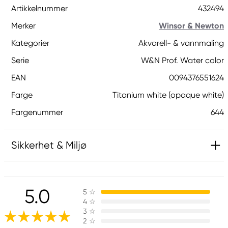
Artikkelnummer
432494
Merker
Winsor & Newton
Kategorier
Akvarell- & vannmaling
Serie
W&N Prof. Water color
EAN
0094376551624
Farge
Titanium white (opaque white)
Fargenummer
644
Sikkerhet & Miljø
Inneholder 2-methyl-1,2-benzothiazol-3(2H)-on;
[MBIT]. Kan gi en allergisk reaksjon.
5.0
5
☆
Advarsel! Farlige respirable dråper kan dannes
4
☆
ved sprøyting. Sprøytetåke må ikke innåndes.
3
☆
2
☆