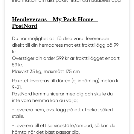
Information om ditt paket hittar du i Budbees app.
Hemleverans – My Pack Home –
PostNord
Du har möjlighet att få dina varor levererade
direkt till din hemadress mot ett frakttillägg på 99
kr.
Överstiger din order 599 kr är frakttillägget enbart
59 kr.
Maxvikt 35 kg, maxmått 175 cm
Paketet levereras till dörren (ej inbärning) mellan kl.
9-21.
PostNord kommunicerar med dig och skulle du
inte vara hemma kan du välja;
-Leverera hem, dvs. lägg på ett utpekat säkert
ställe.
-Leverera till ett serviceställe/ombud, så kan du
hämta när det bäst passar dig.