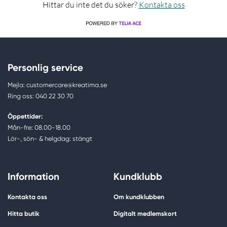
Hittar du inte det du söker?
Kontakta oss
Personlig service
Mejla: customercare@kreatima.se
Ring oss: 040 22 30 70
Öppettider:
Mån-fre: 08.00-18.00
Lör-, sön- & helgdag: stängt
Information
Kundklubb
Kontakta oss
Om kundklubben
Hitta butik
Digitalt medlemskort