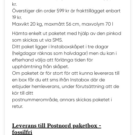
kr.
Överstiger din order 599 kr är frakttillägget enbart
19 kr.
Maxvikt 20 kg, maxmått 56 cm, maxvolym 70 l
Hämta enkelt ut paketet med hjälp av den pinkod
som skickas ut via SMS.
Ditt paket ligger i Instaboxskåpet i tre dagar
(helgdagar räknas som halvdagar) men du kan i
efterhand välja att förlänga tiden för
upphämtning från skåpet.
Om paketet är för stort för att kunna levereras till
en box får du ett sms ifrån Instabox där de
erbjuder hemleverans, under förutsättning att de
kör till ditt
postnummerområde, annars skickas paketet i
retur.
Leverans till Postnord paketbox -
fossilfri