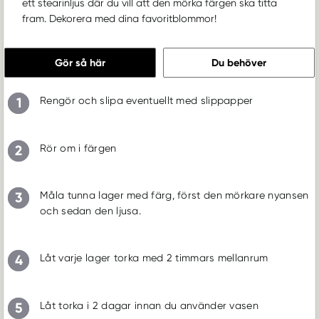
ett stearinljus där du vill att den mörka färgen ska titta
fram. Dekorera med dina favoritblommor!
Gör så här
Du behöver
1
Rengör och slipa eventuellt med slippapper
2
Rör om i färgen
3
Måla tunna lager med färg, först den mörkare nyansen
och sedan den ljusa.
4
Låt varje lager torka med 2 timmars mellanrum
5
Låt torka i 2 dagar innan du använder vasen