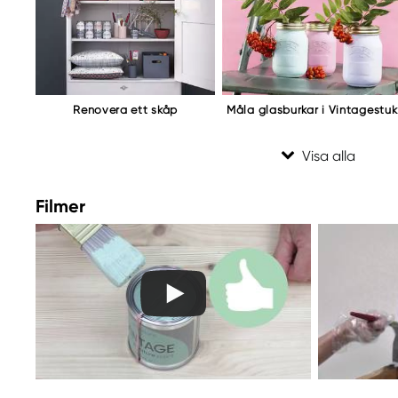
www.panduro.com
+46 (04) 22 30 70
Renovera ett skåp
Måla glasburkar i Vintagestuk
Filmer