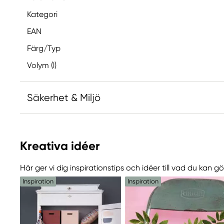
Kategori
EAN
Färg/Typ
Volym (l)
Säkerhet & Miljö
Innehåller CMIT/MIT, DMDMH (biocid). Kan orsaka e
Innehåller 1,2-benzisotiazol-3(2H)-on (biocid). Kan 
Kreativa idéer
reaktion.
Här ger vi dig inspirationstips och idéer till vad du kan 
Ansvarig EU
Inspiration
Inspiration
Panduro Chalky Furniture Paint
Panduro
205 14 Malmö, Sweden