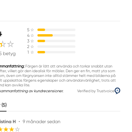
4
5
☆
4
☆
3
☆
2
☆
1
☆
5 betyg
mmanfattning:
Färgen är lätt att använda och torkar snabbt utan
er, vilket gör den idealisk för möbler. Den ger en fin, matt yta som
m, även om färgnyansen inte alltid stämmer helt med bilderna på
lt uppskattas färgens egenskaper och användarvänlighet, trots att
d kan avvika lite.
sammanfattning av kundrecensioner.
Verified by Trustvoice
(5)
istina H
•
9 månader sedan