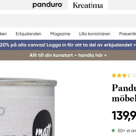
ken
Erbjudanden
Magazine
Lilla konstnären
Presentk
20% på alla canvas! Logga in för att ta del av erbjudandet »
Allt till din kursstart – handla här »
Pandu
möbel
139,
50+ st on