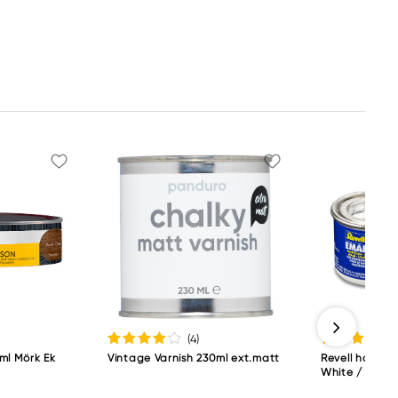
(4
)
ml Mörk Ek
Vintage Varnish 230ml ext.matt
Revell hobbyf
White / gloss