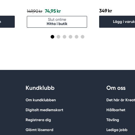
349 kr
74,95 kr
149,90 kr
Slut online
n
Lägg i varu
Hitta i butik
Kundklubb
Om oss
Om kundklubben
Det här är Krea
Digitalt medlemskort
Hållbarhet
Registrera dig
Tävling
Glömt lösenord
Lediga jobb