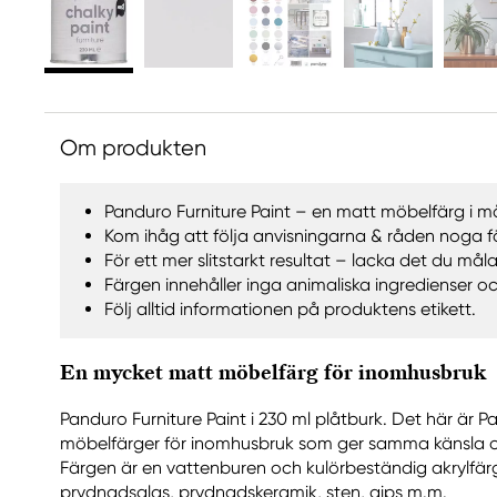
Om produkten
Panduro Furniture Paint – en matt möbelfärg i m
Kom ihåg att följa anvisningarna & råden noga fö
För ett mer slitstarkt resultat – lacka det du må
Färgen innehåller inga animaliska ingredienser oc
Följ alltid informationen på produktens etikett.
En mycket matt möbelfärg för inomhusbruk
Panduro Furniture Paint i 230 ml plåtburk. Det här är P
möbelfärger för inomhusbruk som ger samma känsla oc
Färgen är en vattenburen och kulörbeständig akrylfärg 
prydnadsglas, prydnadskeramik, sten, gips m.m.