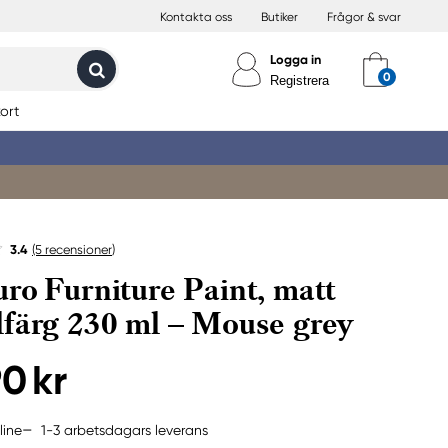
Kontakta oss
Butiker
Frågor & svar
Logga in
Registrera
ort
3.4
(5
recensioner
)
ro Furniture Paint, matt
färg 230 ml – Mouse grey
90 kr
1-3 arbetsdagars leverans
line