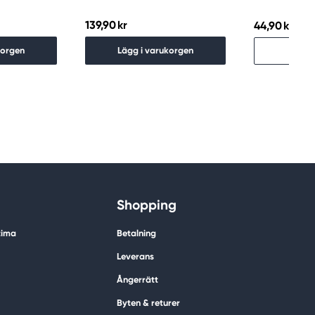
139,90 kr
44,90 kr
Slu
korgen
Lägg i varukorgen
Hitt
Shopping
tima
Betalning
Leverans
Ångerrätt
Byten & returer