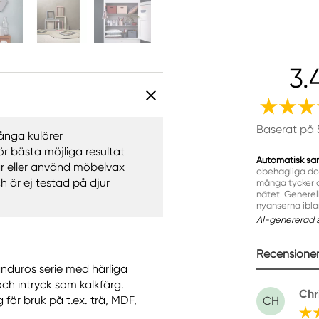
3.
Baserat på 
ånga kulörer
r bästa möjliga resultat
Automatisk sa
lar eller använd möbelvax
obehagliga doft
h är ej testad på djur
många tycker o
nätet. Generel
nyanserna iblan
AI-genererad 
Recensioner 
anduros serie med härliga
h intryck som kalkfärg.
Chr
för bruk på t.ex. trä, MDF,
CH