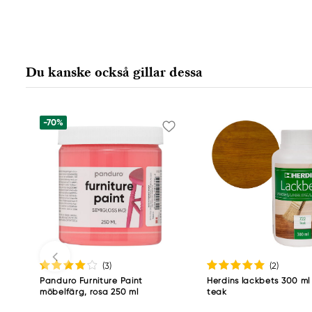
Du kanske också gillar dessa
-70%
(3
)
(2
)
Panduro Furniture Paint
Herdins lackbets 300 ml
möbelfärg, rosa 250 ml
teak