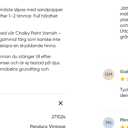
Jät
or måste slipas med sandpapper
mäl
fter 1–2 timmar. Full hårdhet
yta
och
Utl
med vår Chalky Paint Varnish –
gråv
 gammal färg som kanske inte
 skapa en skyddande hinna.
nnan du stänger till efter
nser och är ej testad på djur.
på möbelns grundfärg och
Gab
GM
Tyc
den
271024
Pärn
PN
Panduro Vintage