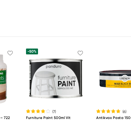
-50%
(7
)
(6
)
 – 722
Furniture Paint 500ml Vit
Antikvax Pasta 150