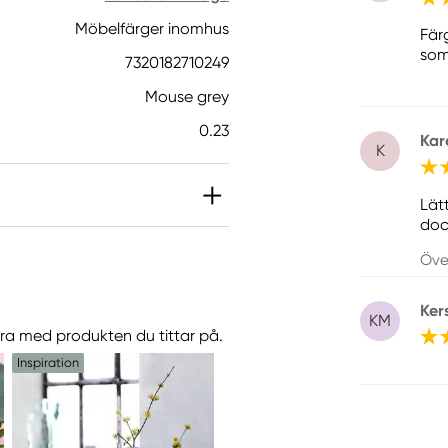
Möbelfärger inomhus
Fär
som
7320182710249
Mouse grey
0.23
Kar
K
Lät
doc
n allergisk reaktion.
Öve
orsaka en allergisk
Ker
KM
göra med produkten du tittar på.
Inspiration