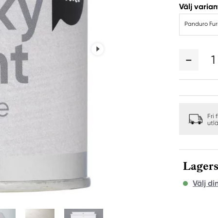
Välj varian
Panduro Fur
1
Fri 
utl
Lagers
Välj di