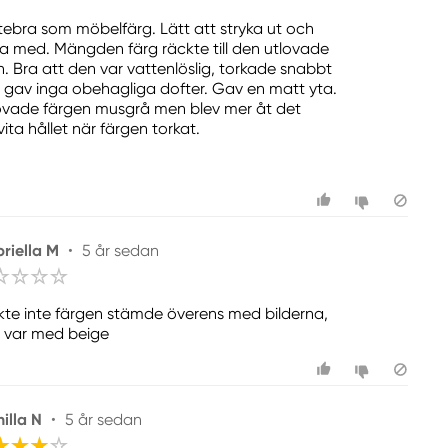
tebra som möbelfärg. Lätt att stryka ut och
a med. Mängden färg räckte till den utlovade
n. Bra att den var vattenlöslig, torkade snabbt
 gav inga obehagliga dofter. Gav en matt yta.
ovade färgen musgrå men blev mer åt det
ita hållet när färgen torkat.
riella M
•
5 år sedan
kte inte färgen stämde överens med bilderna,
 var med beige
illa N
•
5 år sedan