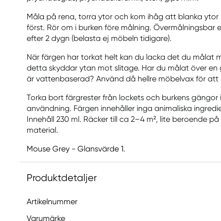
Måla på rena, torra ytor och kom ihåg att blanka yt
först. Rör om i burken före målning. Övermålningsbar e
efter 2 dygn (belasta ej möbeln tidigare).
När färgen har torkat helt kan du lacka det du målat 
detta skyddar ytan mot slitage. Har du målat över en
är vattenbaserad? Använd då hellre möbelvax för att
Torka bort färgrester från lockets och burkens gängor i
användning. Färgen innehåller inga animaliska ingredie
Innehåll 230 ml. Räcker till ca 2–4 m², lite beroende 
material.
Mouse Grey - Glansvärde 1.
Produktdetaljer
Artikelnummer
Varumärke