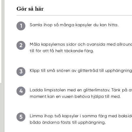
Gör så här
1
Samla ihop så många kapsyler du kan hitta.
2
Måla kapsylernas sidor och ovansida med allround
till för att få helt täckande färg.
3
Klipp till små snören av glittertråd till upphängning
4
Ladda limpistolen med en glitterlimstav. Tänk på a
moment kan en vuxen behöva hjälpa till med.
5
Limma ihop två kapsyler i samma färg med baksida
båda ändarna fästs till upphängning.