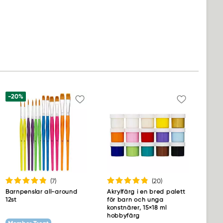
-20%
(7
)
(20
)
Barnpenslar all-around
Akrylfärg i en bred palett
12st
för barn och unga
konstnärer, 15×18 ml
hobbyfärg