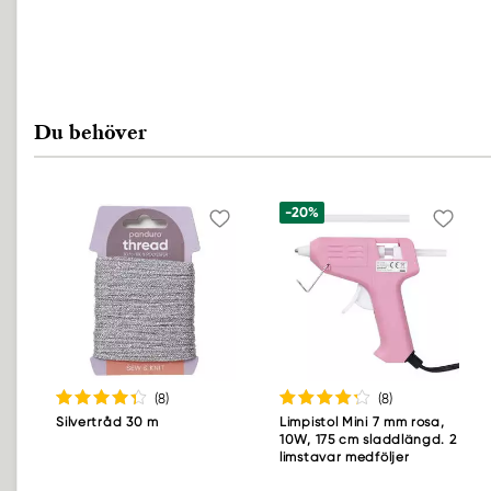
Du behöver
-20%
(8
)
(8
)
Silvertråd 30 m
Limpistol Mini 7 mm rosa,
10W, 175 cm sladdlängd. 2
limstavar medföljer