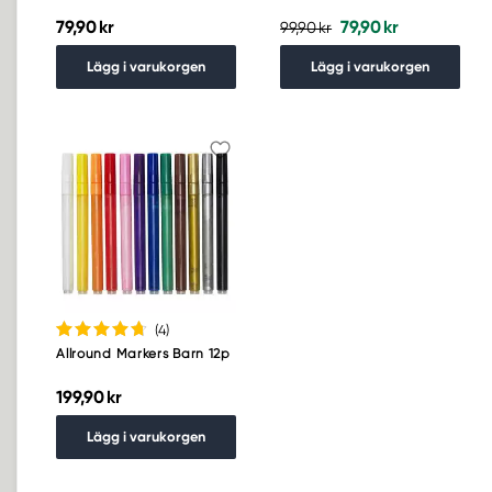
79,90 kr
79,90 kr
99,90 kr
Lägg i varukorgen
Lägg i varukorgen
(4
)
Allround Markers Barn 12p
199,90 kr
Lägg i varukorgen