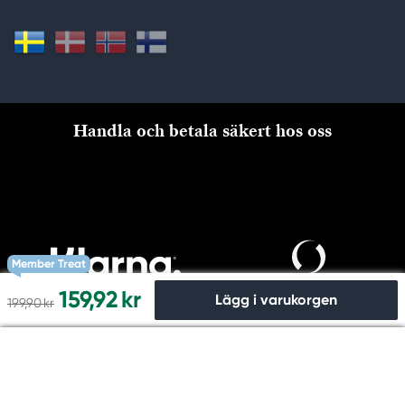
Handla och betala säkert hos oss
Member Treat
159,92 kr
Lägg i varukorgen
199,90 kr
Till kassan