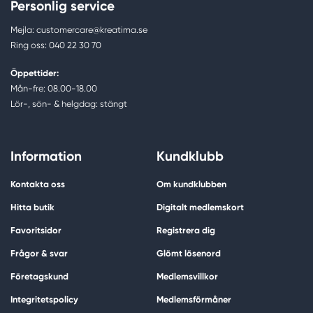
Personlig service
Mejla: customercare@kreatima.se
Ring oss: 040 22 30 70
Öppettider:
Mån-fre: 08.00-18.00
Lör-, sön- & helgdag: stängt
Information
Kundklubb
Kontakta oss
Om kundklubben
Hitta butik
Digitalt medlemskort
Favoritsidor
Registrera dig
Frågor & svar
Glömt lösenord
Företagskund
Medlemsvillkor
Integritetspolicy
Medlemsförmåner