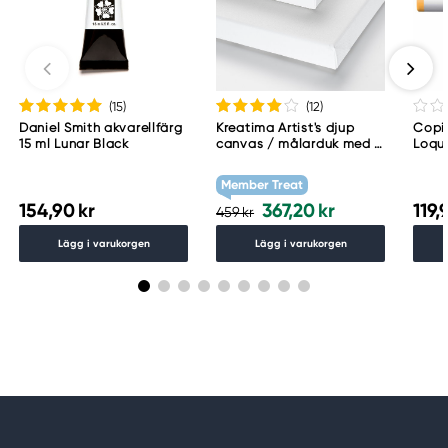
(15
)
(12
)
Daniel Smith akvarellfärg
Kreatima Artist's djup
Copic
15 ml Lunar Black
canvas / målarduk med 4
Loqu
cm djup – 60×80 cm, 300
g/m²
Member Treat
154,90 kr
367,20 kr
119,
459 kr
Lägg i varukorgen
Lägg i varukorgen