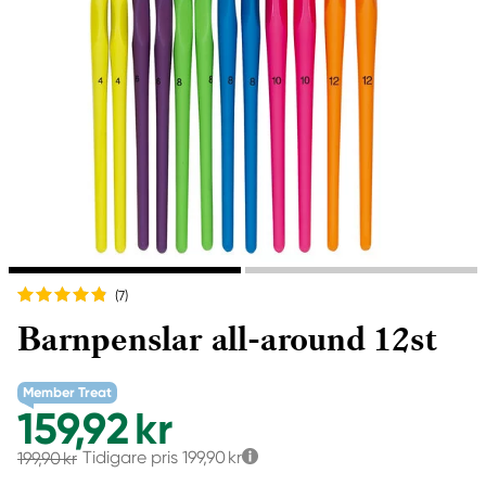
(7
)
Barnpenslar all-around 12st
Member Treat
159,92 kr
Tidigare pris
199,90 kr
199,90 kr