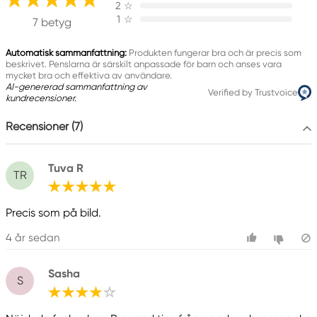
205 14 Malmö, Sweden
2
☆
1
☆
www.panduro.com
7 betyg
+46 (04) 22 30 70
Automatisk sammanfattning:
Produkten fungerar bra och är precis som
beskrivet. Penslarna är särskilt anpassade för barn och anses vara
mycket bra och effektiva av användare.
AI-genererad sammanfattning av
Verified by Trustvoice
kundrecensioner.
Recensioner (7)
Tuva R
TR
Precis som på bild.
4 år sedan
Sasha
S