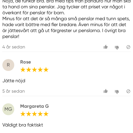
Nöjd, de funkar bra. Bra med tips från panduro hur man ska
ta hand om sina penslar. Jag tycker att priset var något i
överkant för penslar för barn.
Minus för att det är så många små penslar med tunn spets,
hade varit bättre med fler bredare. Även minus för att det
är jättesvårt att gå ut färgrester ur penslarna. I övrigt bra
penslar!
4 år sedan
Rose
R
Jätte nöjd
5 år sedan
Margareta G
MG
Väldigt bra faktiskt