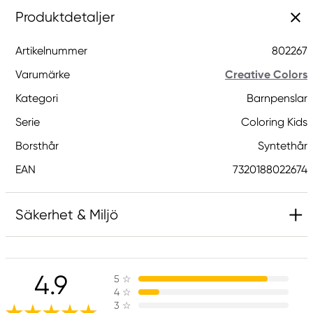
Produktdetaljer
Artikelnummer
802267
Varumärke
Creative Colors
Kategori
Barnpenslar
Serie
Coloring Kids
Borsthår
Syntethår
EAN
7320188022674
Säkerhet & Miljö
Ansvarig EU
4.9
5
☆
Creative Colors
4
☆
Panduro
3
☆