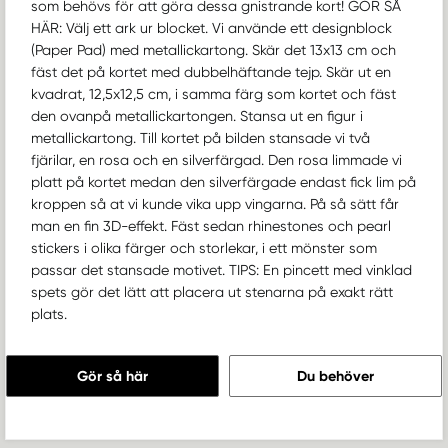
som behövs för att göra dessa gnistrande kort! GÖR SÅ
HÄR: Välj ett ark ur blocket. Vi använde ett designblock
(Paper Pad) med metallickartong. Skär det 13x13 cm och
fäst det på kortet med dubbelhäftande tejp. Skär ut en
kvadrat, 12,5x12,5 cm, i samma färg som kortet och fäst
den ovanpå metallickartongen. Stansa ut en figur i
metallickartong. Till kortet på bilden stansade vi två
fjärilar, en rosa och en silverfärgad. Den rosa limmade vi
platt på kortet medan den silverfärgade endast fick lim på
kroppen så at vi kunde vika upp vingarna. På så sätt får
man en fin 3D-effekt. Fäst sedan rhinestones och pearl
stickers i olika färger och storlekar, i ett mönster som
passar det stansade motivet. TIPS: En pincett med vinklad
spets gör det lätt att placera ut stenarna på exakt rätt
plats.
Gör så här
Du behöver