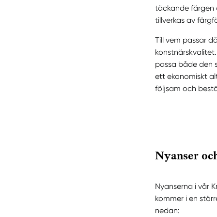
täckande färgen ä
tillverkas av fär
Till vem passar d
konstnärskvalitet.
passa både den se
ett ekonomiskt al
följsam och best
Nyanser och
Nyanserna i vår K
kommer i en störr
nedan: