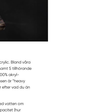
crylic. Bland våra
samt 5 tillhörande
100% akryl-
nsen är ”heavy
ar efter vad du än
med vatten om
pacitet (hur