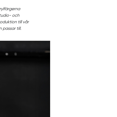
rylfärgerna
tudio- och
oduktion till vår
assar till.