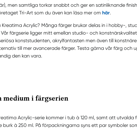
r), men samtliga torkar snabbt och ger en satinliknande finish
gföretaget Tri-Art som du även kan läsa mer om
här
.
å Kreatima Acrylic? Många färger brukar delas in i hobby-, stu
 Vår färgserie ligger mitt emellan studio- och konstnärskvalite
riösa konststudenten, akrylfantasten men även till konstnäre
ternativ till mer avancerade färger. Testa gärna vår färg och u
ändig den kan vara.
 medium i färgserien
reatima Acrylic-serie kommer i tub à 120 ml, samt att utvalda 
e burk à 250 ml. På förpackningarna syns ett par symboler som 