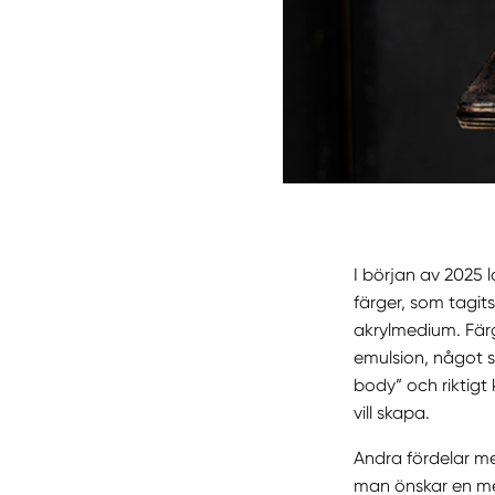
I början av 2025 l
färger, som tagits
akrylmedium. Färg
emulsion, något s
body” och riktigt 
vill skapa.
Andra fördelar m
man önskar en mer