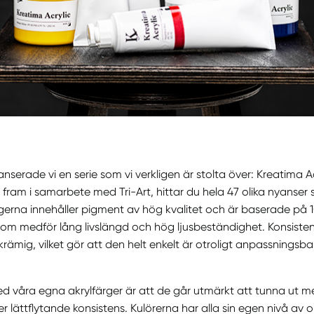
anserade vi en serie som vi verkligen är stolta över: Kreatima A
 fram i samarbete med Tri-Art, hittar du hela 47 olika nyanser 
erna innehåller pigment av hög kvalitet och är baserade på 
om medför lång livslängd och hög ljusbeständighet. Konsiste
krämig, vilket gör att den helt enkelt är otroligt anpassningsb
ed våra egna akrylfärger är att de går utmärkt att tunna ut 
 lättflytande konsistens. Kulörerna har alla sin egen nivå av o