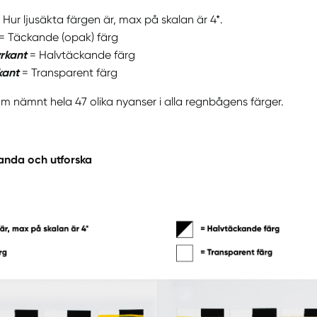
 Hur ljusäkta färgen är, max på skalan är 4*.
= Täckande (opak) färg
yrkant
= Halvtäckande färg
rkant
= Transparent färg
 som nämnt hela 47 olika nyanser i alla regnbågens färger.
anda och utforska