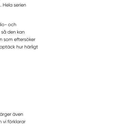
. Hela serien
dio- och
t så den kan
n som eftersöker
pptäck hur härligt
färger även
vi förklarar