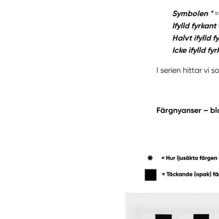
Symbolen *
=
Ifylld fyrkant
Halvt ifylld f
Icke ifylld fy
I serien hittar vi
Färgnyanser – bl