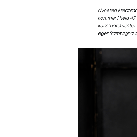
Nyheten Kreatima 
kommer i hela 47 
konstnärskvalitet.
egenframtagna akr