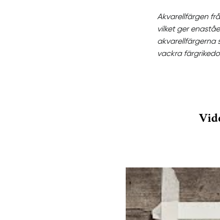
Akvarellfärgen fr
vilket ger enaståe
akvarellfärgerna 
vackra färgriked
Vid