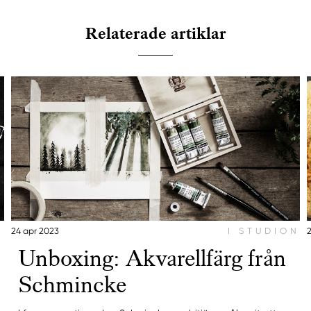
Relaterade artiklar
N
24 apr 2023
I STUDION
Unboxing: Akvarellfärg från
Schmincke