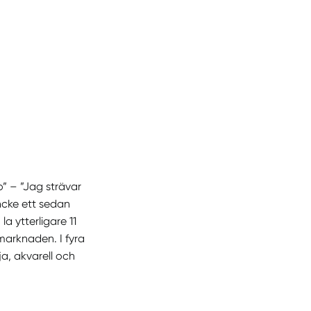
” – ”Jag strävar
cke ett sedan
a ytterligare 11
marknaden. I fyra
a, akvarell och