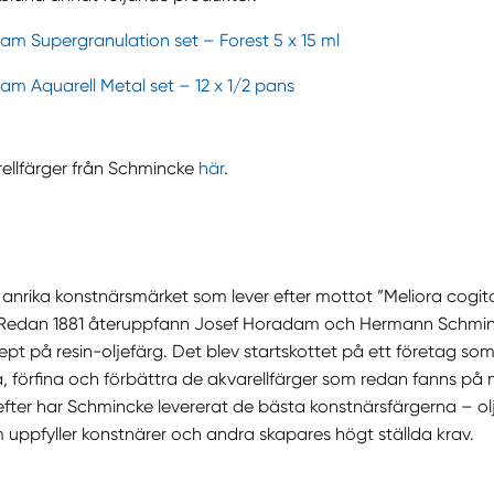
m Supergranulation set – Forest 5 x 15 ml
m Aquarell Metal set – 12 x 1/2 pans
rellfärger från Schmincke
här
.
anrika konstnärsmärket som lever efter mottot ”Meliora cogito
. Redan 1881 återuppfann Josef Horadam och Hermann Schmin
ept på resin-oljefärg. Det blev startskottet på ett företag som l
la, förfina och förbättra de akvarellfärger som redan fanns på 
fter har Schmincke levererat de bästa konstnärsfärgerna – olj
uppfyller konstnärer och andra skapares högt ställda krav.