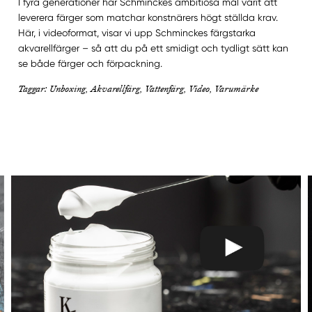
I fyra generationer har Schminckes ambitiösa mål varit att
leverera färger som matchar konstnärers högt ställda krav.
Här, i videoformat, visar vi upp Schminckes färgstarka
akvarellfärger – så att du på ett smidigt och tydligt sätt kan
se både färger och förpackning.
Taggar: Unboxing, Akvarellfärg, Vattenfärg, Video, Varumärke