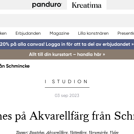
ken
Erbjudanden
Magazine
Lilla konstnären
Presentk
20% på alla canvas! Logga in för att ta del av erbjudandet »
Allt till din kursstart – handla här »
rån Schmincke
I STUDION
03 sep 2023
es på Akvarellfärg från Sc
Taggar: Swatches, Akvarellfärg, Vattenfärg, Varumärke, Video