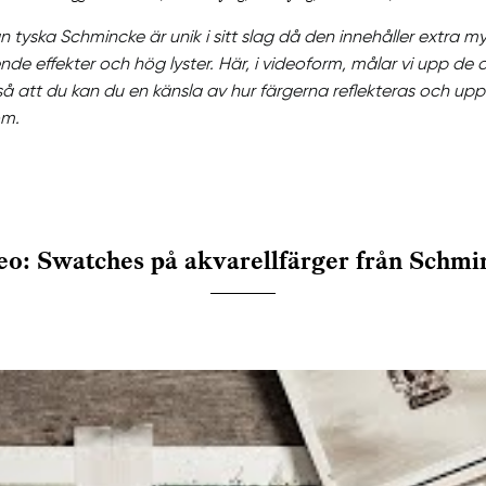
ån tyska Schmincke är unik i sitt slag då den innehåller extra 
nde effekter och hög lyster. Här, i videoform, målar vi upp de o
så att du kan du en känsla av hur färgerna reflekteras och up
om.
eo: Swatches på akvarellfärger från Schmi