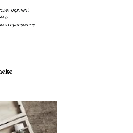
mycket pigment
lika
pleva nyansernas
ncke