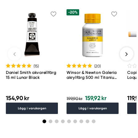
081 5707893
-20%
(15
)
(20
)
Daniel Smith akvarellfärg
Winsor & Newton Galeria
Copic
15 ml Lunar Black
akrylfärg 500 ml Titanium
Loqu
White 644
154,90 kr
159,92 kr
119,
199,90 kr
Lägg i varukorgen
Lägg i varukorgen