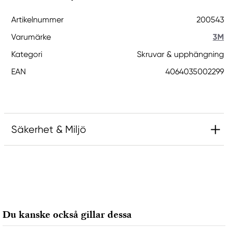
Artikelnummer
200543
Varumärke
3M
Kategori
Skruvar & upphängning
EAN
4064035002299
Säkerhet & Miljö
Ansvarig EU
3M
Dipiemme Srl
Via San Tommaso d'Aquino, 33
Du kanske också gillar dessa
Napoli, 80133, Italy
http://www.dpmtapes.it