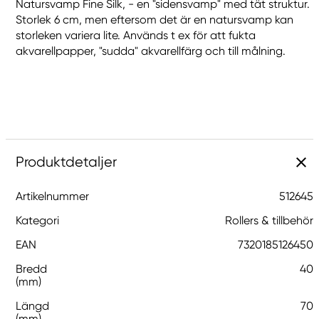
Natursvamp Fine Silk, - en "sidensvamp" med tät struktur.
Storlek 6 cm, men eftersom det är en natursvamp kan
storleken variera lite. Används t ex för att fukta
akvarellpapper, "sudda" akvarellfärg och till målning.
Produktdetaljer
Artikelnummer
512645
Kategori
Rollers & tillbehör
EAN
7320185126450
Bredd
40
(mm)
Längd
70
(mm)