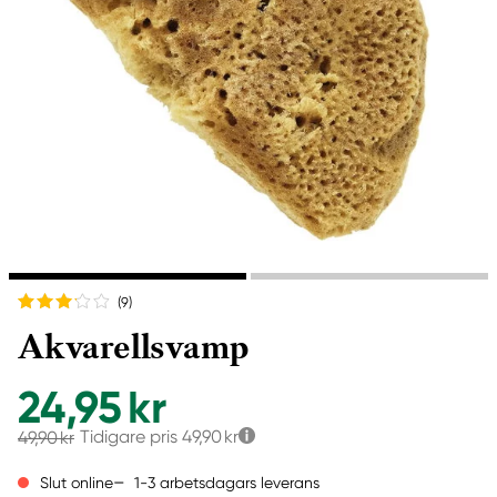
(9
)
Akvarellsvamp
24,95 kr
Tidigare pris
49,90 kr
49,90 kr
1-3 arbetsdagars leverans
Slut online