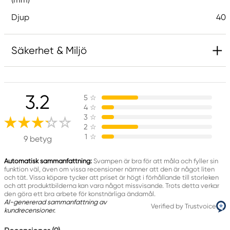
Djup
40
Säkerhet & Miljö
3.2
5
☆
4
☆
3
☆
2
☆
1
☆
9 betyg
Automatisk sammanfattning:
Svampen är bra för att måla och fyller sin
funktion väl, även om vissa recensioner nämner att den är något liten
och tät. Vissa köpare tycker att priset är högt i förhållande till storleken
och att produktbilderna kan vara något missvisande. Trots detta verkar
den göra ett bra arbete för konstnärliga ändamål.
AI-genererad sammanfattning av
Verified by Trustvoice
kundrecensioner.