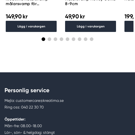
målarsvamp för
8-9cm
akvareller och målning,
5-pack
149,90 kr
49,90 kr
199,
Lägg i varukorgen
Lägg i varukorgen
Personlig service
Mejla: customercare@kreatima.se
Ring oss: 040 22 30 70
Öppettider:
Mån-fre: 08.00-18.00
Lör-, sön- & helgdag: stängt