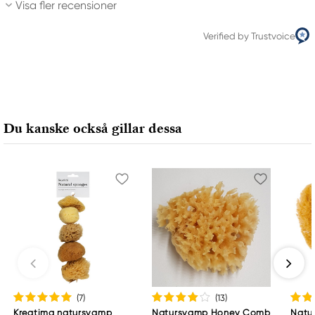
Visa fler recensioner
Verified by Trustvoice
Du kanske också gillar dessa
(7
)
(13
)
Kreatima natursvamp
Natursvamp Honey Comb
Natu