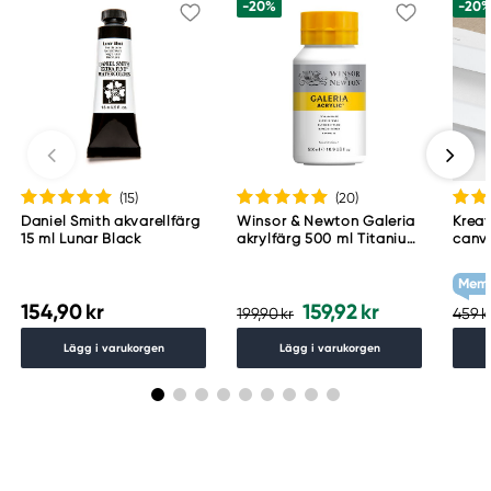
-20%
-20
(15
)
(20
)
Daniel Smith akvarellfärg
Winsor & Newton Galeria
Kreat
15 ml Lunar Black
akrylfärg 500 ml Titanium
canv
White 644
cm d
g/m²
Memb
154,90 kr
159,92 kr
199,90 kr
459 k
Lägg i varukorgen
Lägg i varukorgen