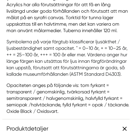
Acrylics har alla förutsättningar för att få en lång
livslängd under goda förhållanden och förutsatt att man
målat på en syrafri canvas. Torktid för tunna lager
uppskattas till en halvtimme, men det kan variera om
man använt målarmedier. Tuberna innehåller 120 ml.
Symbolerna på varje färgtub klassificerar ljusäkthet /
ljusbeständighet samt opacitet. ˚ = 0–10 år, + = 10–25 år,
++ = 25–100 år, +++ = 100 år eller mer. Värdena anger hur
länge färgen kan utsättas för ljus innan färgförändringar
kan uppstå, förutsatt att förutsättningarna är goda, så
kallade museumförhållanden (ASTM Standard D4303).
Opaciteten anges på följande vis: tom fyrkant =
transparent / genomskinlig, tvärkorsad fyrkant =
semitransparent / halvgenomskinlig, halvfylld fyrkant =
semiopak /halvtäckande, fylld fyrkant = opak / täckande.
Oxide Black / Oxidsvart.
Produktdetaljer