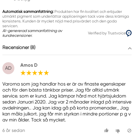
Ansvarig EU
Automatisk sammanfattning:
Produkten har fin kvalitet och erbjuder
Amsterdam
utmärkt pigment som underlättar appliceringen tack vare dess krämiga
konsistens. Kunden är mycket nöjd med prisvärdet och den goda
Royal Talens Netherlands
servicen.
Sophialaan 46
AI-genererad sammanfattning av
Verified by Trustvoice
kundrecensioner.
7311 PD Apeldoorn, Netherlands
info@royaltalens.com
Recensioner (8)
+31 (0)55 527 4700
Amos D
AD
Varorna som jag handlar hos er är av finaste egenskaper
och för den bästa tänkbar priser. Jag får alltid utmärk
service. som er kund. Jag kämpar hård mot hjärtsjukdom
sedan Januari 2020. Jag var 2 månader inlagd på intensive
avdelningen.. Jag kan idag gå på korta promenader., Jag
kan måla julkort. jag får min styrkan i mindre portioner p g v
av min ålder. Tack så mycket.
6 år sedan