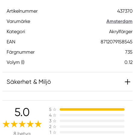
Artikelnummer
437370
Varumärke
Amsterdam
Kategori
Akrylfärger
EAN
8712079158545
Färgnummer
735
Volym (l)
0.12
Säkerhet & Miljö
Innehåller 5-klor-2-metyl-2H-isotiazol-3-one
och 2-metyl-2H-isotiazol-3-one (3:1) och 1,2-
5.0
5
☆
benzisotiazol-3(2H)-on (biocid). Kan orsaka en
4
☆
allergisk reaktion.
3
☆
2
☆
1
☆
8 betyg