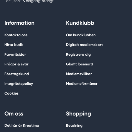
Lör-, sön- & helgdag: stängt
Information
Kundklubb
Kontakta oss
Om kundklubben
Hitta butik
Digitalt medlemskort
Favoritsidor
Registrera dig
Frågor & svar
Glömt lösenord
Företagskund
Medlemsvillkor
Integritetspolicy
Medlemsförmåner
Cookies
Om oss
Shopping
Det här är Kreatima
Betalning