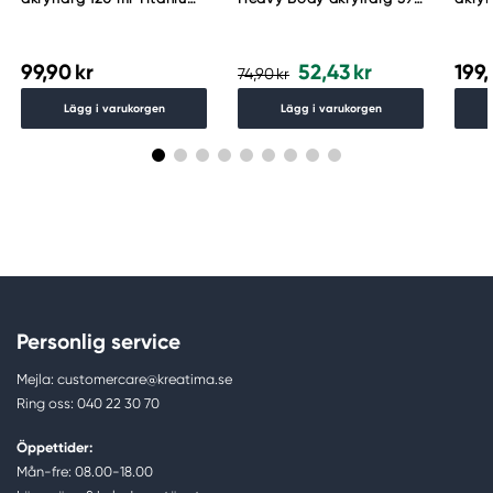
White 105
ml – Zinc Mixing White
Whit
006
99,90 kr
52,43 kr
199,
74,90 kr
Lägg i varukorgen
Lägg i varukorgen
Personlig service
Mejla: customercare@kreatima.se
Ring oss: 040 22 30 70
Öppettider:
Mån-fre: 08.00-18.00