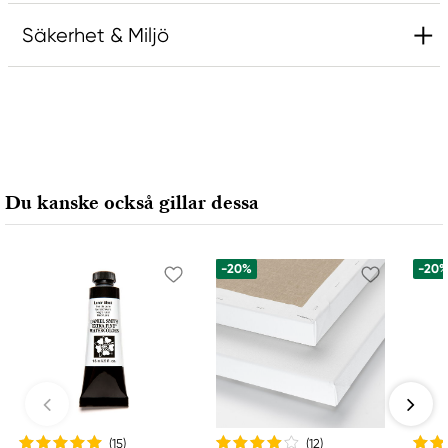
Säkerhet & Miljö
Ansvarig EU
Amsterdam
Royal Talens Netherlands
Sophialaan 46
Du kanske också gillar dessa
7311 PD Apeldoorn, Netherlands
info@royaltalens.com
+31 (0)55 527 4700
-20%
-20
(15
)
(12
)