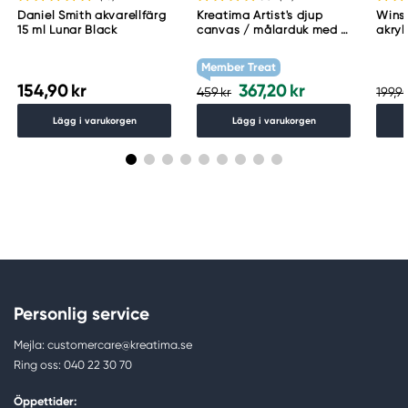
Daniel Smith akvarellfärg
Kreatima Artist's djup
Wins
15 ml Lunar Black
canvas / målarduk med 4
akryl
cm djup – 60×80 cm, 300
Whit
g/m²
Member Treat
154,90 kr
367,20 kr
459 kr
199,90
Lägg i varukorgen
Lägg i varukorgen
Personlig service
Mejla: customercare@kreatima.se
Ring oss: 040 22 30 70
Öppettider: