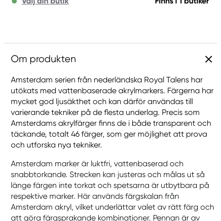
Välj din butik
Finns i 1 butiker
Om produkten
Amsterdam serien från nederländska Royal Talens har
utökats med vattenbaserade akrylmarkers. Färgerna har
mycket god ljusäkthet och kan därför användas till
varierande tekniker på de flesta underlag. Precis som
Amsterdams akrylfärger finns de i både transparent och
täckande, totalt 46 färger, som ger möjlighet att prova
och utforska nya tekniker.
Amsterdam marker är luktfri, vattenbaserad och
snabbtorkande. Strecken kan justeras och målas ut så
länge färgen inte torkat och spetsarna är utbytbara på
respektive marker. Här används färgskalan från
Amsterdam akryl, vilket underlättar valet av rätt färg och
att göra färgsprakande kombinationer. Pennan är av