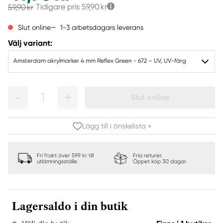
Tidigare pris
59,90 kr
59,90 kr
1-3 arbetsdagars leverans
Slut online
Välj variant:
Amsterdam akrylmarker 4 mm Reflex Green - 672 – UV, UV-färg
1
Slut online
Lägg till i önskelista »
Fri frakt över 599 kr till
Fria returer.
utlämningsställe.
Öppet köp 30 dagar.
Lagersaldo i din butik