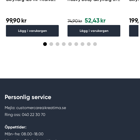
White 105
ml – Zinc Mixing White
Whit
006
99,90 kr
52,43 kr
199,
74,90 kr
Lägg i varukorgen
Lägg i varukorgen
Personlig service
Mejla: customercare@kreatima.se
Ring oss: 040 22 30 70
Öppettider:
Mån-fre: 08.00-18.00