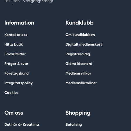
Lör-, sön- & helgdag: stängt
Information
Kundklubb
Kontakta oss
Om kundklubben
Hitta butik
Digitalt medlemskort
Favoritsidor
Registrera dig
Frågor & svar
Glömt lösenord
Företagskund
Medlemsvillkor
Integritetspolicy
Medlemsförmåner
Cookies
Om oss
Shopping
Det här är Kreatima
Betalning