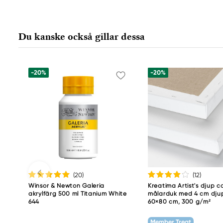
Du kanske också gillar dessa
-20%
-20%
(20
)
(12
)
Winsor & Newton Galeria
Kreatima Artist's djup c
akrylfärg 500 ml Titanium White
målarduk med 4 cm dju
644
60×80 cm, 300 g/m²
Member Treat