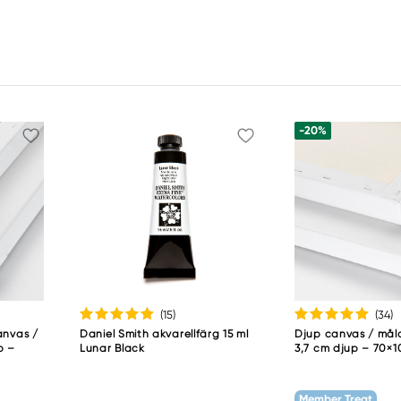
-20%
(15
)
(34
)
anvas /
Daniel Smith akvarellfärg 15 ml
Djup canvas / må
p –
Lunar Black
3,7 cm djup – 70×
Member Treat