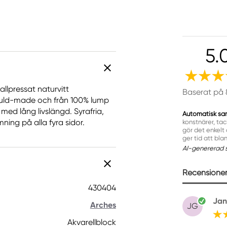
5.
allpressat naturvitt
Baserat på 
mould-made och från 100% lump
 med lång livslängd. Syrafria,
Automatisk sa
ning på alla fyra sidor.
konstnärer, tac
gör det enkelt 
ger tid att bla
AI-genererad 
Recensioner 
430404
Jan
Arches
JG
Akvarellblock