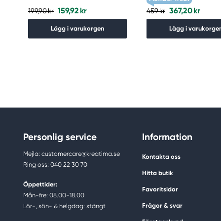
159,92 kr
367,20 kr
199,90 kr
459 kr
Lägg i varukorgen
Lägg i varukorge
Personlig service
Information
Mejla: customercare@kreatima.se
Kontakta oss
Ring oss: 040 22 30 70
Hitta butik
Öppettider:
Favoritsidor
Mån-fre: 08.00-18.00
Frågor & svar
Lör-, sön- & helgdag: stängt