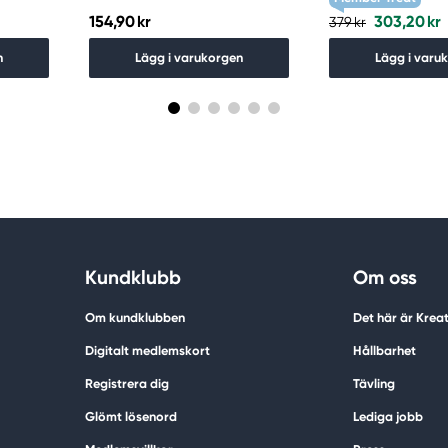
154,90 kr
303,20 kr
379 kr
n
Lägg i varukorgen
Lägg i varu
Kundklubb
Om oss
Om kundklubben
Det här är Krea
Digitalt medlemskort
Hållbarhet
Registrera dig
Tävling
Glömt lösenord
Lediga jobb