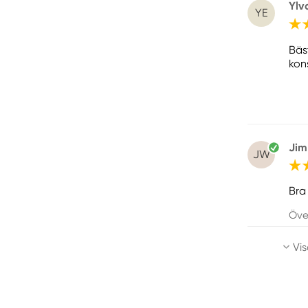
Ylv
YE
Bäs
kon
Ji
JW
Bra
Öve
Vis