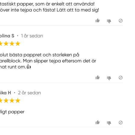
tastiskt papper, som är enkelt att använda!
över inte tejpa och fästa! Lätt att ta med sig!
olina S
•
1 år sedan
olut bästa pappret och storleken på
arellblock. Man slipper tejpa eftersom det är
mat runt om.👍
ika H
•
2 år sedan
vligt papper