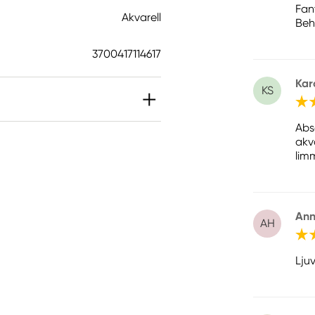
Fan
Akvarell
Beh
3700417114617
Kar
KS
Abs
akv
lim
Ann
AH
Lju