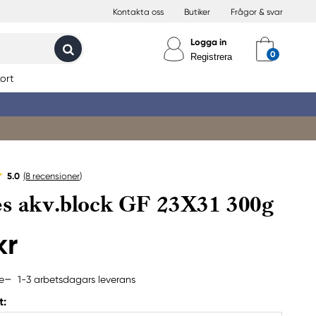
Kontakta oss
Butiker
Frågor & svar
Logga in
Registrera
ort
5.0
(8
recensioner
)
s akv.block GF 23X31 300g
kr
1-3 arbetsdagars leverans
e
t: