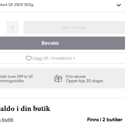
block GF 23X31 300g
Slut online
Bevaka
Lägg till i önskelista »
frakt över 599 kr till
Fria returer.
ämningsställe.
Öppet köp 30 dagar.
aldo i din butik
n butik
Finns i 2 butiker