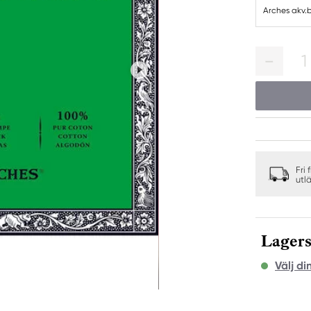
Arches akv.
1
Fri 
utl
Lagers
Välj di