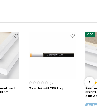
-20%
(0
)
larduk med
Copic Ink refill YR12 Loquat
Kreatima Artis
100 cm
målarduk av l
djup 2 cm, 46
Member Treat