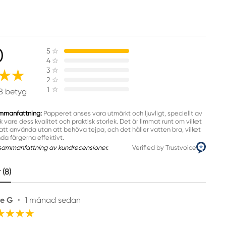
0
5
☆
4
☆
3
☆
2
☆
1
☆
8 betyg
mmanfattning:
Papperet anses vara utmärkt och ljuvligt, speciellt av
k vare dess kvalitet och praktisk storlek. Det är limmat runt om vilket
att använda utan att behöva tejpa, och det håller vatten bra, vilket
nda färgerna effektivt.
sammanfattning av kundrecensioner.
Verified by Trustvoice
(8)
e G
•
1 månad sedan