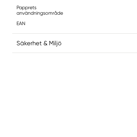
Papprets
användningsområde
EAN
Säkerhet & Miljö
Ansvarig EU
Archers
CANSON
67 rue Louis et Laurent Sequin
07100 Annonay, France
support@cansonlife.com
+33 (0)475698800