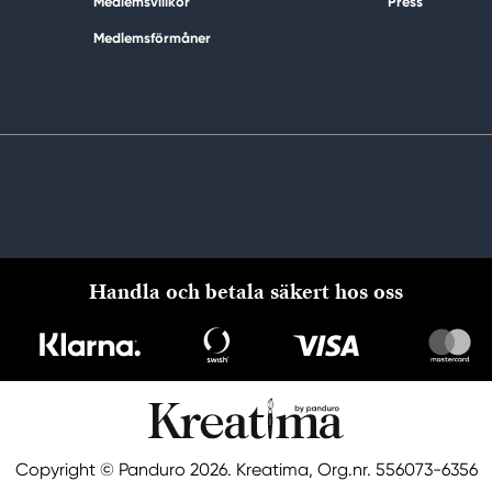
Medlemsvillkor
Press
Medlemsförmåner
Handla och betala säkert hos oss
Copyright © Panduro 2026. Kreatima, Org.nr. 556073-6356