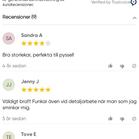
Verified by Trustvoice
kundrecensioner.
Recensioner (9)
Sandra A
SA
Bra storlekar, perfekta till pyssel!
4 år sedan
Jenny J
JJ
Väldigt bra!!! Funkar även vid detaljarbete när man som jag
sminkar mig.
5 år sedan
Tove E
TE