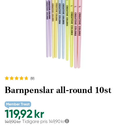
(9
)
Barnpenslar all-round 10st
Member Treat
119,92 kr
Tidigare pris
149,90 kr
149,90 kr