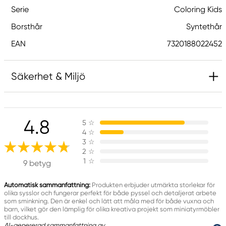
Serie
Coloring Kids
Borsthår
Syntethår
EAN
7320188022452
Säkerhet & Miljö
Ansvarig EU
4.8
5
☆
Creative Colors
4
☆
Panduro
3
☆
205 14 Malmö, Sweden
2
☆
1
☆
www.panduro.com
9 betyg
+46 (04) 22 30 70
Automatisk sammanfattning:
Produkten erbjuder utmärkta storlekar för
olika sysslor och fungerar perfekt för både pyssel och detaljerat arbete
som sminkning. Den är enkel och lätt att måla med för både vuxna och
barn, vilket gör den lämplig för olika kreativa projekt som miniatyrmöbler
till dockhus.
AI-genererad sammanfattning av