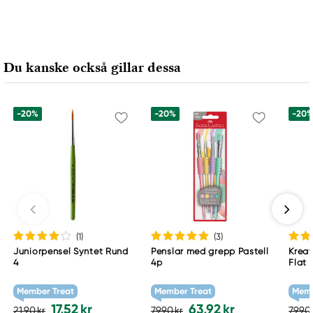
Du kanske också gillar dessa
-20%
-20%
-20
(1
)
(3
)
Juniorpensel Syntet Rund
Penslar med grepp Pastell
Krea
4
4p
Flat 
Member Treat
Member Treat
Memb
17,52 kr
63,92 kr
21,90 kr
79,90 kr
79,90 