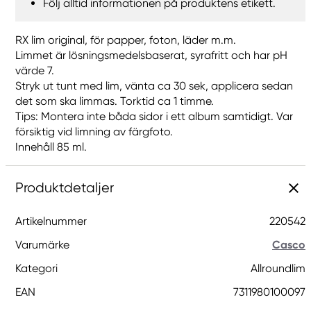
Följ alltid informationen på produktens etikett.
RX lim original, för papper, foton, läder m.m.
Limmet är lösningsmedelsbaserat, syrafritt och har pH
värde 7.
Stryk ut tunt med lim, vänta ca 30 sek, applicera sedan
det som ska limmas. Torktid ca 1 timme.
Tips: Montera inte båda sidor i ett album samtidigt. Var
försiktig vid limning av färgfoto.
Innehåll 85 ml.
Produktdetaljer
Artikelnummer
220542
Varumärke
Casco
Kategori
Allroundlim
EAN
7311980100097