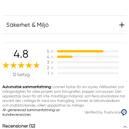
Säkerhet & Miljö
Mycket brandfarlig vätska och ånga.
Orsakar allvarlig ögonirritation.
4.8
5
☆
Får inte utsättas för värme, heta ytor, gnistor,
4
☆
öppen låga eller andra antändningskällor.
3
☆
2
☆
Rökning förbjuden.
1
☆
12 betyg
Förvaras oåtkomligt för barn.
Ha förpackningen eller etiketten till hands om du
Automatisk sammanfattning:
Limmet hyllas för sin styrka, hållbarhet och
måste söka läkarvård.
mångsidighet för olika projekt som fotografier, papper och pyssel. Det
uppskattas även för att inte missfärga material, och flera användare har
Behållaren ska vara väl tillsluten.
använt det i många år med stor framgång. Limmet är lättanvändbart
och snabbtorkande, vilket uppskattas av många.
AI-genererad sammanfattning av
Verified by Trustvoice
Produktmärkning
kundrecensioner.
Recensioner (12)