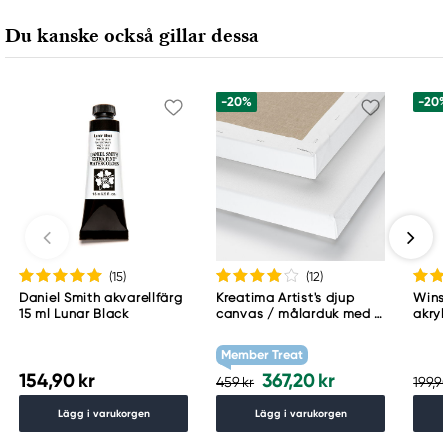
Du kanske också gillar dessa
-20%
-20
(15
)
(12
)
Daniel Smith akvarellfärg
Kreatima Artist's djup
Wins
15 ml Lunar Black
canvas / målarduk med 4
akryl
cm djup – 60×80 cm, 300
Whit
g/m²
Member Treat
154,90 kr
367,20 kr
459 kr
199,90
Lägg i varukorgen
Lägg i varukorgen