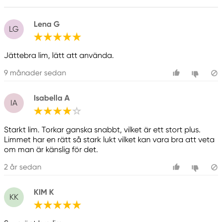
Fara
Lena G
LG
Ansvarig EU
Casco
Jättebra lim, lätt att använda.
Sika Sverige AB
9 månader sedan
Domnarvsgatan 15
163 53 Spånga Box 8061, Sweden
info@se.sika.com
Isabella A
IA
+46 (0)8 621 89 00
Starkt lim. Torkar ganska snabbt, vilket är ett stort plus.
Limmet har en rätt så stark lukt vilket kan vara bra att veta
om man är känslig för det.
2 år sedan
KIM K
KK