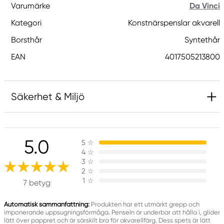
Varumärke
Da Vinci
Kategori
Konstnärspenslar akvarell
Borsthår
Syntethår
EAN
4017505213800
Säkerhet & Miljö
Ansvarig EU
5.0
5
☆
Da Vinci
4
☆
da Vinci Künstlerpinselfabrik DEFET GmbH
3
☆
Tillystrasse 39 - 41
2
☆
1
☆
90431 Nürnberg, Germany
7 betyg
info@davinci-defet
+49911961280
Automatisk sammanfattning:
Produkten har ett utmärkt grepp och
imponerande uppsugningsförmåga. Penseln är underbar att hålla i, glider
lätt över pappret och är särskilt bra för akvarellfärg. Dess spets är lätt