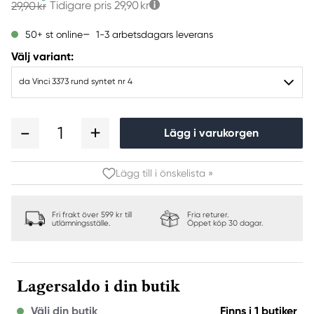
Tidigare pris
29,90 kr
29,90 kr
1-3 arbetsdagars leverans
50+ st online
Välj variant:
da Vinci 3373 rund syntet nr 4
1
Lägg i varukorgen
Lägg till i önskelista »
Fri frakt över 599 kr till
Fria returer.
utlämningsställe.
Öppet köp 30 dagar.
Lagersaldo i din butik
Välj din butik
Finns i 1 butiker