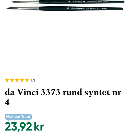
(7
)
da Vinci 3373 rund syntet nr
4
Member Treat
23,92 kr