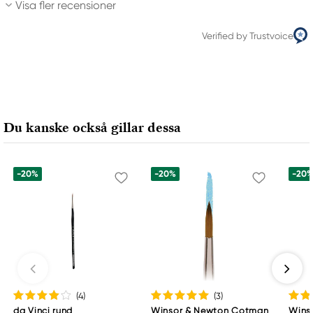
Visa fler recensioner
Verified by Trustvoice
Du kanske också gillar dessa
-20%
-20%
-20
(4
)
(3
)
da Vinci rund
Winsor & Newton Cotman
Wins