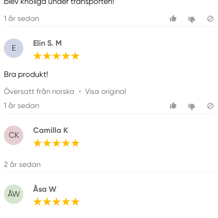
blev knöliga under transporten!
1 år sedan
Elin S. M
E
Bra produkt!
Översatt från norska
•
Visa original
1 år sedan
Camilla K
CK
2 år sedan
Åsa W
ÅW