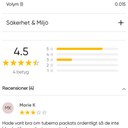
Volym (l)
0.015
Säkerhet & Miljö
Ansvarig EU
4.5
5
☆
Daniel Smith
4
☆
Stelling A/S
3
☆
Amagertorv 9, 1 sal
2
☆
1
☆
1160 Köpenhamn K, Denmark
4 betyg
city@stelling.dk
+45 33 11 33 22
Recensioner (4)
Tillverkare
Marie K
Daniel Smith
MK
Daniel Smith Inc
4150 1ST Ave S Seattle, WA
Hade varit bra om tuberna packats ordentligt så de inte
98134-2302 United States