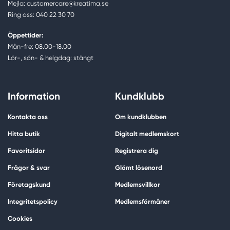
Mejla: customercare@kreatima.se
Ring oss: 040 22 30 70
Öppettider:
Mån-fre: 08.00-18.00
Lör-, sön- & helgdag: stängt
Information
Kundklubb
Kontakta oss
Om kundklubben
Hitta butik
Digitalt medlemskort
Favoritsidor
Registrera dig
Frågor & svar
Glömt lösenord
Företagskund
Medlemsvillkor
Integritetspolicy
Medlemsförmåner
Cookies