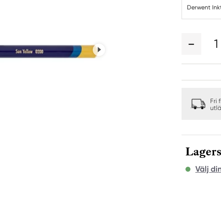
Derwent Ink
1
Fri 
utl
Lagers
Välj di