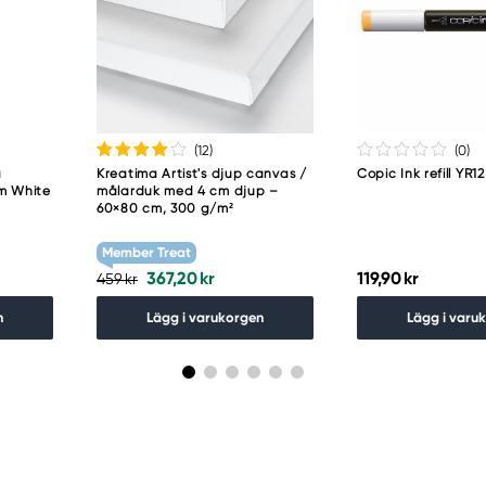
(12
)
(0
)
a
Kreatima Artist's djup canvas /
Copic Ink refill YR
um White
målarduk med 4 cm djup –
60×80 cm, 300 g/m²
Member Treat
367,20 kr
119,90 kr
459 kr
n
Lägg i varukorgen
Lägg i varu