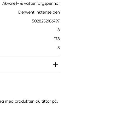
Akvarell- & vattenfärgspennor
Derwent Inktense pen
5028252186797
8
178
8
göra med produkten du tittar på.