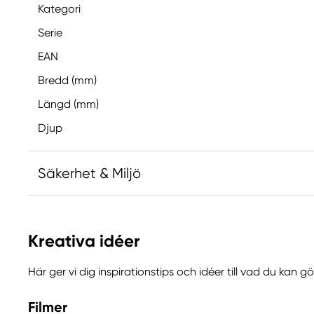
Kategori
Serie
EAN
Bredd (mm)
Längd (mm)
Djup
Säkerhet & Miljö
Ansvarig EU
Kreativa idéer
Derwent
LEITZ ACCO Brands GmbH & Co KG
Här ger vi dig inspirationstips och idéer till vad du kan 
Siemensstraße 64
70469 Stuttgart, Germany
Filmer
contactus@acco.com