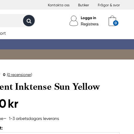
Kontakta oss
Butiker
Frågor & svar
Logga in
Registrera
ort
0
(0
recensioner
)
nt Inktense Sun Yellow
0 kr
1-3 arbetsdagars leverans
ne
t: