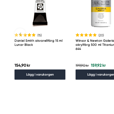
(15
)
(20
)
Daniel Smith akvarellfärg 15 ml
Winsor & Newton Galeri
Lunar Black
akrylfärg 500 ml Titani
644
154,90 kr
159,92 kr
199,90 kr
Lägg i varukorgen
Lägg i varukorge