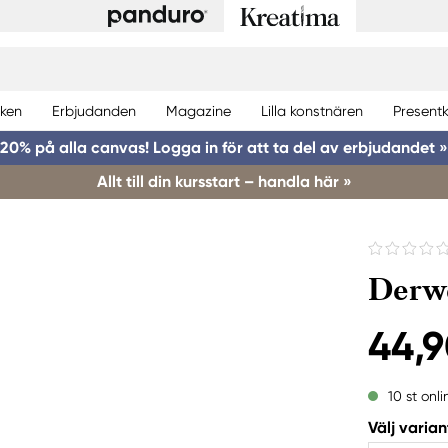
ken
Erbjudanden
Magazine
Lilla konstnären
Presentk
20% på alla canvas! Logga in för att ta del av erbjudandet »
Allt till din kursstart – handla här »
Derwe
44,9
10 st onli
Välj varian