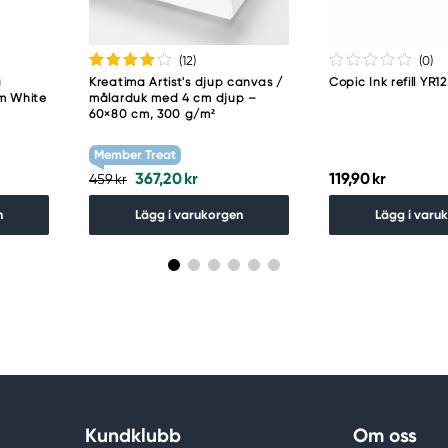
(12
)
(0
)
a
Kreatima Artist's djup canvas /
Copic Ink refill YR
um White
målarduk med 4 cm djup –
60×80 cm, 300 g/m²
Member Treat
367,20 kr
119,90 kr
459 kr
n
Lägg i varukorgen
Lägg i varu
Kundklubb
Om oss