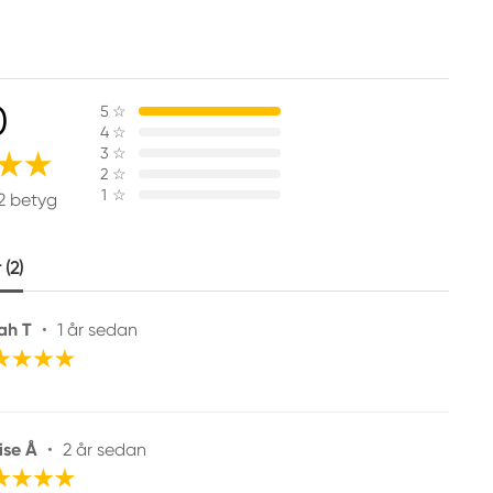
0
5
☆
4
☆
3
☆
2
☆
1
☆
2 betyg
(2)
ah T
•
1 år sedan
ise Å
•
2 år sedan