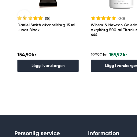
(15
)
(20
)
Daniel Smith akvarellfärg 15 ml
Winsor & Newton Galeri
Lunar Black
akrylfärg 500 ml Titani
644
154,90 kr
159,92 kr
199,90 kr
Lägg i varukorgen
Lägg i varukorge
Personlig service
Information