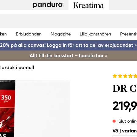
ken
Erbjudanden
Magazine
Lilla konstnären
Presentk
20% på alla canvas! Logga in för att ta del av erbjudandet »
Allt till din kursstart – handla här »
arduk i bomull
DR C
219,
Slut onlin
Välj varian