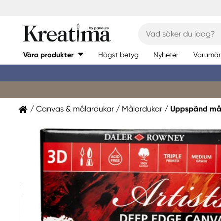
Våra produkter
Högst betyg
Nyheter
Varumär
Canvas & målardukar
Målardukar
Uppspänd mål