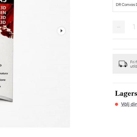
DR Canvas 
1
Fri 
utl
Lagers
Välj di