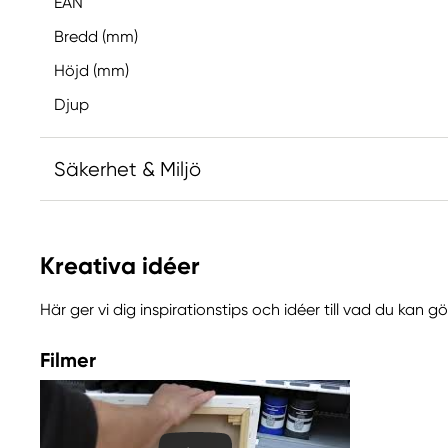
EAN
Bredd (mm)
Höjd (mm)
Djup
Säkerhet & Miljö
Ansvarig EU
Kreativa idéer
Daler-Rowney
FILA S.p.A Via XXV
Här ger vi dig inspirationstips och idéer till vad du kan 
Aprile 5
20016 Pero (MI) Italy
Filmer
fila@fila.it
+3902381051