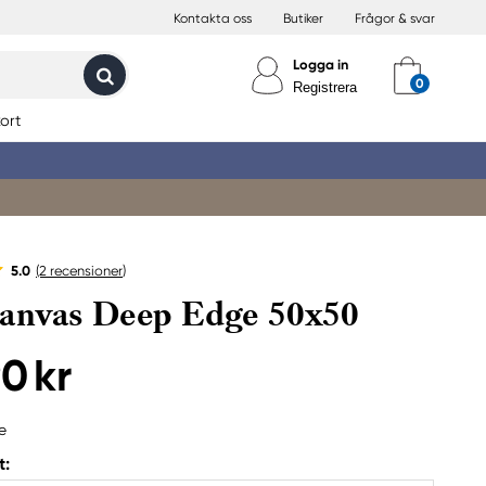
Kontakta oss
Butiker
Frågor & svar
Logga in
Registrera
ort
5.0
(2
recensioner
)
anvas Deep Edge 50x50
90 kr
e
t: