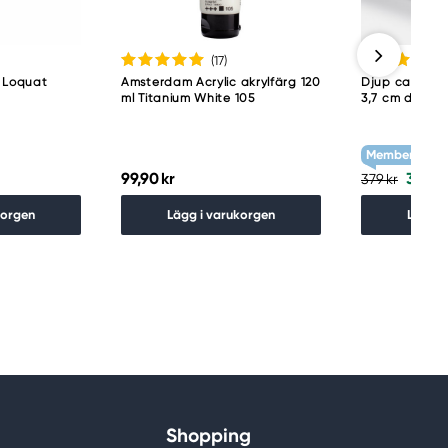
(17
)
12 Loquat
Amsterdam Acrylic akrylfärg 120
Djup canvas 
ml Titanium White 105
3,7 cm djup 
Member Treat
99,90 kr
303,2
379 kr
korgen
Lägg i varukorgen
Lägg i
Shopping