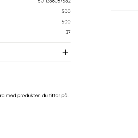
5011386067582
500
500
37
göra med produkten du tittar på.