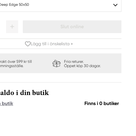
Deep Edge 50x50
Slut online
Lägg till i önskelista »
frakt över 599 kr till
Fria returer.
ämningsställe.
Öppet köp 30 dagar.
aldo i din butik
n butik
Finns i 0 butiker