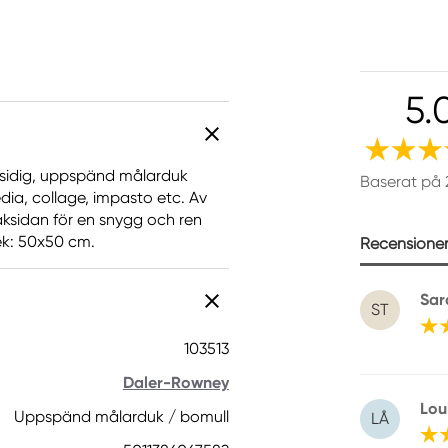
5.
sidig, uppspänd målarduk
Baserat på 
dia, collage, impasto etc. Av
aksidan för en snygg och ren
lek: 50x50 cm.
Recensioner 
Sar
ST
103513
Daler-Rowney
Lou
Uppspänd målarduk / bomull
LÅ