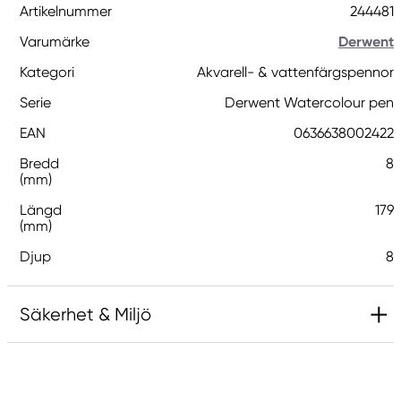
Artikelnummer
244481
Varumärke
Derwent
Kategori
Akvarell- & vattenfärgspennor
Serie
Derwent Watercolour pen
EAN
0636638002422
Bredd
8
(mm)
Längd
179
(mm)
Djup
8
Säkerhet & Miljö
Ansvarig EU