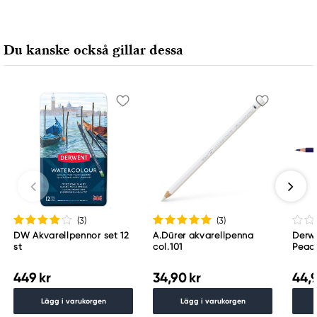
Derwent
LEITZ ACCO Brands GmbH & Co KG
Siemensstraße 64
Du kanske också gillar dessa
70469 Stuttgart, Germany
contactus@acco.com
+49 711.81030
(3
)
(3
)
DW Akvarellpennor set 12
A.Dürer akvarellpenna
Derwe
st
col.101
Peac
449 kr
34,90 kr
44,9
Lägg i varukorgen
Lägg i varukorgen