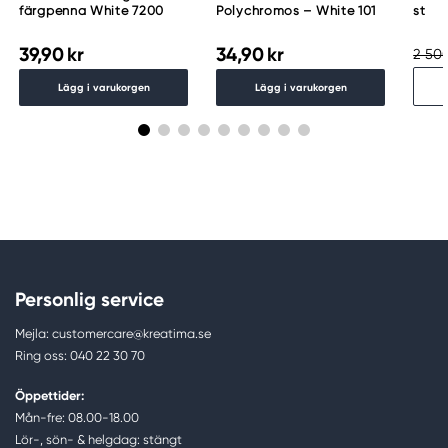
färgpenna White 7200
Polychromos – White 101
st
39,90 kr
34,90 kr
2 500
Lägg i varukorgen
Lägg i varukorgen
Personlig service
Mejla: customercare@kreatima.se
Ring oss: 040 22 30 70
Öppettider:
Mån-fre: 08.00-18.00
Lör-, sön- & helgdag: stängt