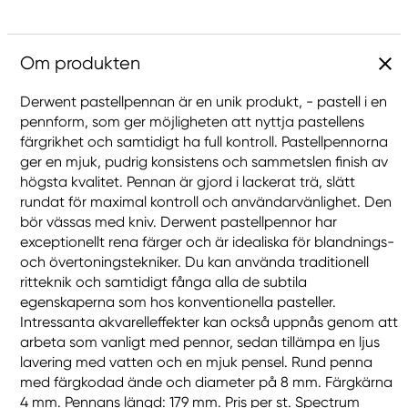
Om produkten
Derwent pastellpennan är en unik produkt, - pastell i en
pennform, som ger möjligheten att nyttja pastellens
färgrikhet och samtidigt ha full kontroll. Pastellpennorna
ger en mjuk, pudrig konsistens och sammetslen finish av
högsta kvalitet. Pennan är gjord i lackerat trä, slätt
rundat för maximal kontroll och användarvänlighet. Den
bör vässas med kniv. Derwent pastellpennor har
exceptionellt rena färger och är idealiska för blandnings-
och övertoningstekniker. Du kan använda traditionell
ritteknik och samtidigt fånga alla de subtila
egenskaperna som hos konventionella pasteller.
Intressanta akvarelleffekter kan också uppnås genom att
arbeta som vanligt med pennor, sedan tillämpa en ljus
lavering med vatten och en mjuk pensel. Rund penna
med färgkodad ände och diameter på 8 mm. Färgkärna
4 mm. Pennans längd: 179 mm. Pris per st. Spectrum