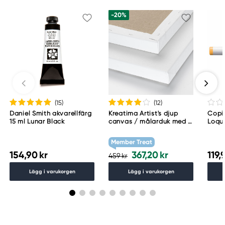
-20%
(15
)
(12
)
Daniel Smith akvarellfärg
Kreatima Artist's djup
Copic
15 ml Lunar Black
canvas / målarduk med 4
Loqu
cm djup – 60×80 cm, 300
g/m²
Member Treat
154,90 kr
367,20 kr
119,
459 kr
Lägg i varukorgen
Lägg i varukorgen