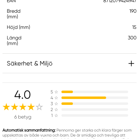
EAN
8712079424947
Bredd
190
(mm)
Höjd (mm)
15
Längd
300
(mm)
Säkerhet & Miljö
Ansvarig EU
4.0
5
☆
Bruynzeel
4
☆
Royal Talens Netherlands
3
☆
Sophialaan 46
2
☆
1
☆
7311 PD Apeldoorn, Netherlands
6 betyg
info@royaltalens.com
+31 (0)55 527 4700
Automatisk sammanfattning:
Pennorna ger starka och klara färger som
uppskattas av både vuxna och barn. De är smidiga och trevliga att