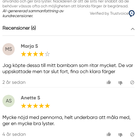
använda och ger bra lyster. Nackdelen är att de slits ner snabbt då de
behöver vässas ofta och möjligheten att blanda färger är begränsad.
AI-genererad sammanfattning av
Verified by Trustvoice
kundrecensioner.
Recensioner (6)
Marja S
MS
Jag köpte dessa till mitt barnbarn som ritar mycket. De var
uppskattade men tar slut fort, fina och klara färger
2 år sedan
Anette S
AS
Mycke nöjd med pennorna, helt underbara att måla med,
ger en mycke bra lyster.
4 år sedan