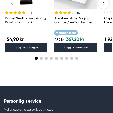
(15
)
(12
)
Daniel Smith akvarellfärg
Kreatima Artist's djup
Copic
15 ml Lunar Black
canvas / målarduk med 4
Loqu
cm djup – 60×80 cm, 300
g/m²
Member Treat
154,90 kr
367,20 kr
119,
459 kr
Lägg i varukorgen
Lägg i varukorgen
Personlig service
Mejla: customercare@kreatima.se