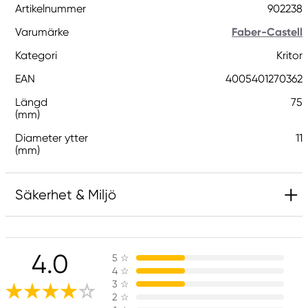
Artikelnummer
902238
Varumärke
Faber-Castell
Kategori
Kritor
EAN
4005401270362
Längd
75
(mm)
Diameter ytter
11
(mm)
Säkerhet & Miljö
Ansvarig EU
4.0
5
☆
Faber-Castell
4
☆
Faber-Castell Ag
3
☆
Nürnberger Straße 2
2
☆