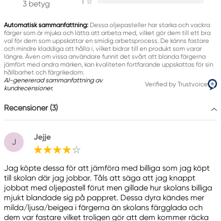
1
☆
90546 Stein, Germany
3 betyg
info@Faber-Castell.de
+49 (0) 911 9965-0
Automatisk sammanfattning:
Dessa oljepasteller har starka och vackra
färger som är mjuka och lätta att arbeta med, vilket gör dem till ett bra
val för dem som uppskattar en smidig arbetsprocess. De känns fastare
och mindre kladdiga att hålla i, vilket bidrar till en produkt som varar
längre. Även om vissa användare funnit det svårt att blanda färgerna
jämfört med andra märken, kan kvaliteten fortfarande uppskattas för sin
hållbarhet och färgrikedom.
AI-genererad sammanfattning av
Verified by Trustvoice
kundrecensioner.
Recensioner (3)
Jejje
J
Jag köpte dessa för att jämföra med billiga som jag köpt
till skolan där jag jobbar. Tåls att säga att jag knappt
jobbat med oljepastell förut men gillade hur skolans billiga
mjukt blandade sig på pappret. Dessa dyra kändes mer
milda/ljusa/beigea i färgerna än skolans färgglada och
dem var fastare vilket troligen gör att dem kommer räcka